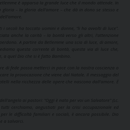
i Betlemme è apparsa la grande luce che il mondo attende. In
 gloria – la gloria dell’amore – che dà in dono se stesso e
 dell’amore.
 i secoli ha toccato uomini e donne, “li ha avvolti di luce”.
ata anche la carità – la bontà verso gli altri, l’attenzione
l perdono. A partire da Betlemme una scia di luce, di amore,
vediamo questa corrente di bontà, questa via di luce che,
, a quel Dio che si è fatto Bambino.
ore di fede possa metterci in pace con la nostra coscienza o
re la provocazione che viene dal Natale. Il messaggio del
ratelli nella ricchezza delle opere che nascono dall’amore. È
ell’angelo ai pastori: “Oggi è nato per voi un Salvatore” (Lc.
tutti cerchiamo, angustiati per la crisi occupazionale ed
er le difficoltà familiari e sociali, è ancora possibile. Dio
e a salvarci.