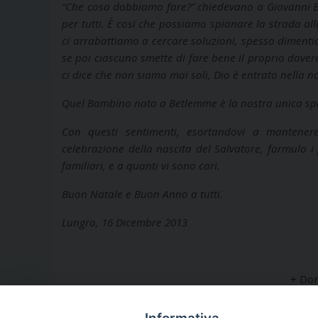
“Che cosa dobbiamo fare?”
chiedevano a Giovanni Bat
per tutti. È così che possiamo spianare la strada all
ci arrabattiamo a cercare soluzioni, spesso dimentic
se poi ciascuno smette di fare bene il proprio dovere
ci dice che non siamo mai soli, Dio è entrato nella
Quel Bambino nato a Betlemme è la nostra unica spe
Con questi sentimenti, esortandovi a mantenere
celebrazione della nascita del Salvatore, formulo i 
familiari, e a quanti vi sono cari.
Buon Natale e Buon Anno a tutti.
Lungro, 16 Dicembre 2013
+ Don