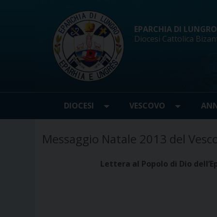
Skip
to
content
EPARCHIA DI LUNGRO d
Diocesi Cattolica Bizan
DIOCESI
VESCOVO
ANN
Messaggio Natale 2013 del Vesc
Lettera al Popolo di Dio dell’