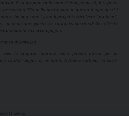
tista. E lui proponeva la condivisione, l’onestà, il rispetto
a presenza di Dio nella nostra vita. In questo tempo di crisi
ando che non sono i grandi progetti a risolvere i problemi,
, con dedizione, giustizia e carità. La nascita di Gesù Cristo
 nostra umanità e ci accompagna.
ranza di salvezza.
 vivo lo stupore interiore nella fervida attesa per la
più cordiali Auguri di un Santo Natale a tutti voi, ai vostri
ato Oliverio
Vescovo