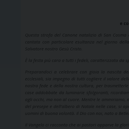
e co
Questa strofa del Canone natalizio di San Cosma di
cantata con particolare esultanza nel giorno della
Salvatore nostro Gesù Cristo.
È la festa più cara a tutti i fedeli, caratterizzata da 
Preparandoci a celebrare con gioia la nascita del
ecclesiali, sia impegno di tutti cogliere il valore de
nostra fede e della nostra cultura, per trasmetterle
case addobbate da luminarie sfolgoranti, ricordiamo
agli occhi, ma non al cuore. Mentre le ammiriamo, m
del presepe e dell’albero di Natale nelle case, si apr
uomini di buona volontà. Il Dio con noi, nato a Betle
Il Vangelo ci racconta che ai pastori apparve la glori