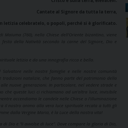
Cristo è sulla terra, elevatevi.
Cantate al Signore da tutta la terra,
n letizia celebratelo, o popoli, perché si è glorificato.
 Maiuma (760), nella Chiese dell’Oriente bizantino, viene
 festa della Natività secondo la carne del Signore, Dio e
spirituale letizia e da una innografia ricca e bella.
 Salvatore nelle nostre famiglie e nelle nostre comunità
lle tradizioni natalizie, che fanno parte del patrimonio della
 alle nuove generazioni. In particolare, nel vedere strade e
 che queste luci ci richiamano ad un’altra luce, invisibile
entre accendiamo le candele nelle Chiese o l’illuminazione
a il nostro animo alla vera luce spirituale recata a tutti gli
mme dalla Vergine Maria, è la Luce della nostra vita!
a di Dio e “li avvolse di luce”. Dove compare la gloria di Dio,