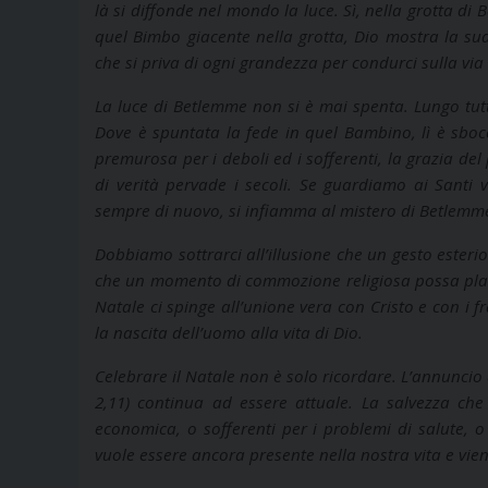
là si diffonde nel mondo la luce. Sì, nella grotta d
quel Bimbo giacente nella grotta, Dio mostra la sua
che si priva di ogni grandezza per condurci sulla via
La luce di Betlemme non si è mai spenta. Lungo tutti
Dove è spuntata la fede in quel Bambino, lì è sbocci
premurosa per i deboli ed i sofferenti, la grazia de
di verità pervade i secoli. Se guardiamo ai Santi 
sempre di nuovo, si infiamma al mistero di Betlemme
Dobbiamo sottrarci all’illusione che un gesto esteri
che un momento di commozione religiosa possa placa
Natale ci spinge all’unione vera con Cristo e con i f
la nascita dell’uomo alla vita di Dio.
Celebrare il Natale non è solo ricordare. L’annuncio d
2,11) continua ad essere attuale. La salvezza che 
economica, o sofferenti per i problemi di salute, o p
vuole essere ancora presente nella nostra vita e vien