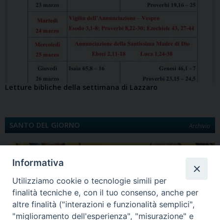
k
n
s
n
p
m
k
d
t
i
Letture bibliche della settimana di Lazzaro
SANTO DEL GIORNO
Archivio
Informativa
Utilizziamo cookie o tecnologie simili per
finalità tecniche e, con il tuo consenso, anche per
altre finalità ("interazioni e funzionalità semplici",
"miglioramento dell'esperienza", "misurazione" e