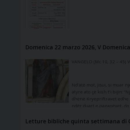
Domenica 22 marzo 2026, V Domenica
VANGELO (Mc 10, 32 – 45) 
Nd’atë mot, Jisui, si muar 
atyre ato çë kish t’i bijin: “
dhënë Kryepriftravet edhe S
ndër duart e paganëvet, do 
t’e vrasën, po, pas tri ditësh
Letture bibliche quinta settimana di
E ju qastin atij Japku e Janji, të biltë e Zebedheut