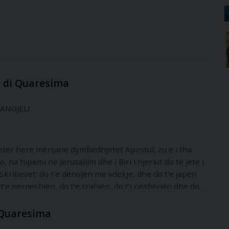
 di Quaresima
VANGJELI
njetër herë mënjanë dymbëdhjetet Apostul, zu e i tha
Njo, na hipemi në Jerusallim dhe i Biri i njeriut do të jetë i
kribëvet: do t’e dënojën me vdekje, dhe do t’e japën
t’e përqeshjën, do t’e rrahjën, do t’i pështyjën dhe do
, do të ngjallet”.
 Quaresima
, ture i thënë: “Mjeshtër, duami të na bësh atë çë të