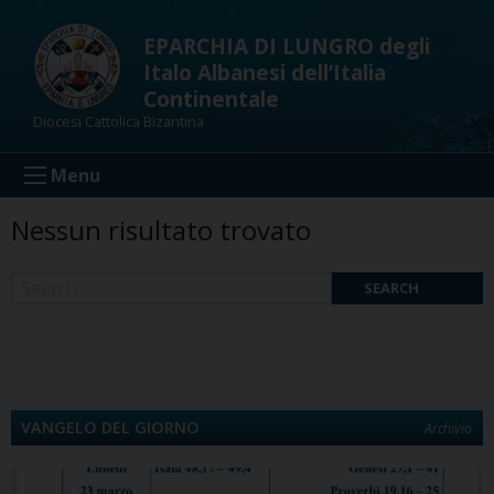
Skip
to
EPARCHIA DI LUNGRO degli
content
Italo Albanesi dell’Italia
Continentale
Diocesi Cattolica Bizantina
Menu
Nessun risultato trovato
SEARCH
VANGELO DEL GIORNO
Archivio