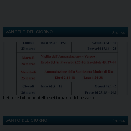
o
o
e
I
p
a
n
i
k
n
s
n
p
m
k
d
t
i
VANGELO DEL GIORNO
Archivio
Letture bibliche della settimana di Lazzaro
SANTO DEL GIORNO
Archivio