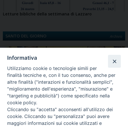
Letture bibliche della settimana di Lazzaro
SANTO DEL GIORNO
Archivio
Informativa
Utilizziamo cookie o tecnologie simili per
finalità tecniche e, con il tuo consenso, anche per
altre finalità ("interazioni e funzionalità semplici",
"miglioramento dell'esperienza", "misurazione" e
"targeting e pubblicità") come specificato nella
Quinta Domenica di Quaresima
cookie policy.
Santa Maria egiziaca È la Legenda aurea a darci notizia di Maria Egiziaca.
Cliccando su "accetta" acconsenti all'utilizzo dei
Egiziana di…
cookie. Cliccando su "personalizza" puoi avere
maggiori informazioni sui cookie utilizzati e