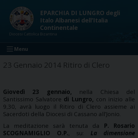
Skip
to
EPARCHIA DI LUNGRO degli
content
Italo Albanesi dell’Italia
Continentale
Diocesi Cattolica Bizantina
Menu
23 Gennaio 2014 Ritiro di Clero
Giovedì 23 gennaio,
nella Chiesa del
Santissimo Salvatore
di Lungro,
con inizio alle
9,30, avrà luogo il Ritiro di Clero assieme ai
Sacerdoti della Diocesi di Cassano all’Jonio.
La meditazione sarà tenuta da
P. Rosario
SCOGNAMIGLIO O.P.
, su:
La dimensione