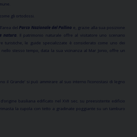
omune.
 come gli ortodossi.
ll’area del
Parco Nazionale del Pollino
e, grazie alla sua posizione
e natura
. Il patrimonio naturale offre al visitatore uno scenario
re turistiche, le guide specializzate è considerato come uno dei
e nello stesso tempo, data la sua vicinanza al Mar Jonio, offre un
no il Grande’ si può ammirare al suo interno l’iconostasi di legno
d’origine basiliana edificato nel XVII sec. su preesistente edificio
i è rimasta la cupola con tetto a gradinate poggiante su un tamburo