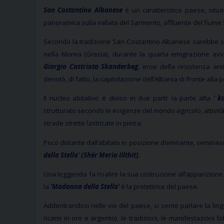
San Costantino Albanese
è un caratteristico paese, situ
panoramica sulla vallata del Sarmento, affluente del fiume 
Secondo la tradizione San Costantino Albanese sarebbe 
nella Morea (Grecia), durante la quarta emigrazione avv
Giorgio Castriota Skanderbeg
, eroe della resistenza ant
denotò, di fatto, la capitolazione dell’Albania di fronte alla
Il nucleo abitativo è diviso in due parti: la parte alta
‘ k
strutturato secondo le esigenze del mondo agricolo, attivit
strade strette lastricate in pietra.
Poco distante dall’abitato in posizione dominante, seminascos
della Stella’ (Shër Meria Illthit).
Una leggenda fa risalire la sua costruzione all’apparizione 
la
‘Madonna della Stella’
è la protettrice del paese.
Addentrandosi nelle vie del paese, si sente parlare la li
ricami in oro e argento), le tradizioni, le manifestazioni fo