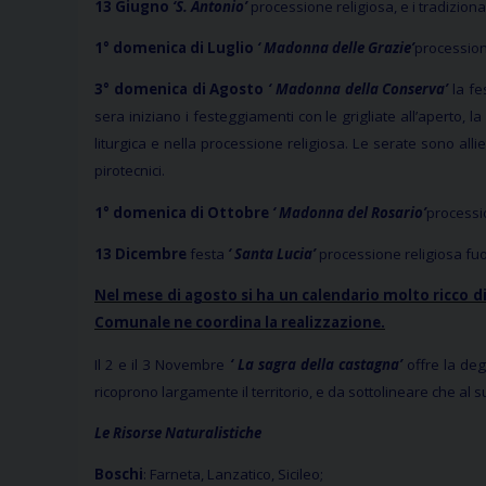
13 Giugno
‘S. Antonio’
processione religiosa, e i tradizional
1° domenica di Luglio
‘ Madonna delle Grazie’
processione
3° domenica di Agosto
‘ Madonna della Conserva’
la fe
sera iniziano i festeggiamenti con le grigliate all’aperto,
liturgica e nella processione religiosa. Le serate sono all
pirotecnici.
1° domenica di Ottobre
‘ Madonna del Rosario’
processi
13 Dicembre
festa
‘ Santa Lucia’
processione religiosa fuoc
Nel mese di agosto si ha un calendario molto ricco di 
Comunale ne coordina la realizzazione.
Il 2 e il 3 Novembre
‘ La sagra della castagna’
offre la deg
ricoprono largamente il territorio, e da sottolineare che al 
Le Risorse Naturalistiche
Boschi
: Farneta, Lanzatico, Sicileo;