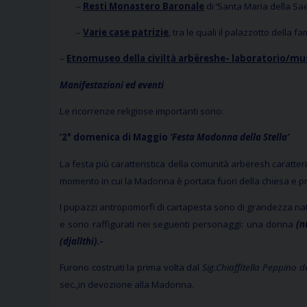
–
Resti Monastero Baronale
di ‘Santa Maria della Saec
–
Varie case patrizie
, tra le quali il palazzotto della f
–
Etnomuseo della civiltà arbëreshe- laboratorio/mus
Manifestazioni ed eventi
Le ricorrenze religiose importanti sono:
‘2° domenica di Maggio
‘Festa Madonna della Stella’
La festa più caratteristica della comunità arbëresh caratter
momento in cui la Madonna è portata fuori della chiesa e pr
I pupazzi antropomorfi di cartapesta sono di grandezza natur
e sono raffigurati nei seguenti personaggi: una donna
(n
(djallthi).-
Furono costruiti la prima volta dal
Sig.Chiaffitella Peppino de
sec.,in devozione alla Madonna.