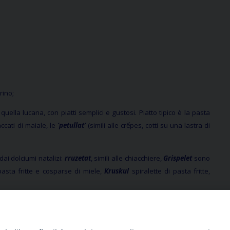
rino;
 quella lucana, con piatti semplici e gustosi. Piatto tipico è la pasta
ccati di maiale, le
‘petullat’
(simili alle crếpes, cotti su una lastra di
ai dolciumi natalizi:
rruzetat
, simili alle chiacchiere,
Grispelet
sono
pasta fritte e cosparse di miele,
Kruskul
spiralette di pasta fritte,
 ciambelle con uova e latte
‘Kulaçit’,
una ciambella simile a questa,
arata in occasione del matrimonio.