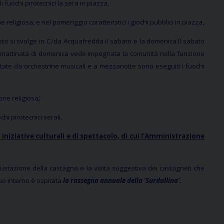
i fuochi pirotecnici la sera in piazza,
 religiosa, e nel pomeriggio caratteristici i giochi pubblici in piazza,
sta si svolge in C/da Acquafredda il sabato e la domenica.Il sabato
 la mattinata di domenica vede impegnata la comunità nella funzione
ietate da orchestrine musicali e a mezzanotte sono eseguiti i fuochi
one religiosa
;
hi pirotecnici serali
.
iniziative culturali e di spettacolo, di cui l’Amministrazione
ustazione della castagna e la visita suggestiva dei castagneti che
suo interno è ospitata
la rassegna annuale della ‘Surdullina’.