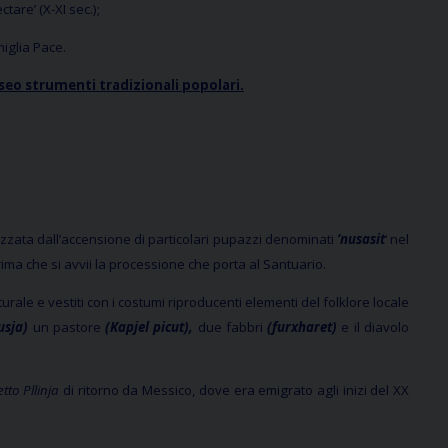
tare’ (X-XI sec.);
amiglia Pace.
eo strumenti tradizionali popolari.
izzata dall’accensione di particolari pupazzi denominati
‘nusasit
‘ nel
ima che si avvii la processione che porta al Santuario.
ale e vestiti con i costumi riproducenti elementi del folklore locale
usja)
un pastore
(Kapjel picut),
due fabbri
(furxharet)
e il diavolo
tto Pllinja
di ritorno da Messico, dove era emigrato agli inizi del XX