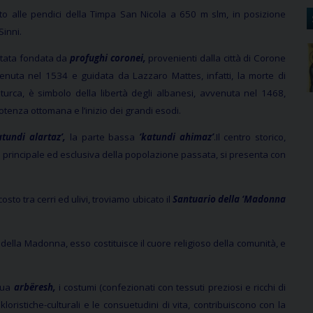
ato alle pendici della Timpa San Nicola a 650 m slm, in posizione
Sinni.
stata fondata da
profughi coronei,
provenienti dalla città di Corone
enuta nel 1534 e guidata da Lazzaro Mattes, infatti, la morte di
iturca, è simbolo della libertà degli albanesi, avvenuta nel 1468,
 potenza ottomana e l’inizio dei grandi esodi.
atundi alartaz’,
la parte bassa
‘katundi ahimaz’
.Il centro storico,
à principale ed esclusiva della popolazione passata, si presenta con
to tra cerri ed ulivi, troviamo ubicato il
Santuario della ‘Madonna
della Madonna, esso costituisce il cuore religioso della comunità, e
ngua
arbëresh,
i costumi (confezionati con tessuti preziosi e ricchi di
lkloristiche-culturali e le consuetudini di vita, contribuiscono con la