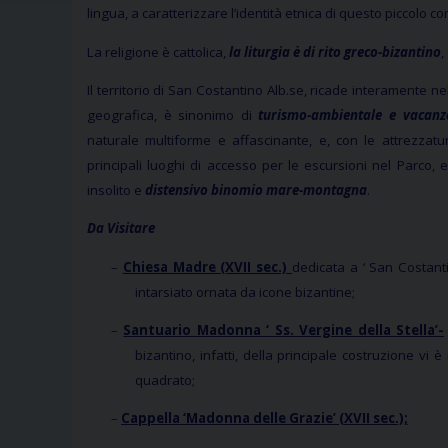
lingua, a caratterizzare l’identità etnica di questo piccolo c
La religione è cattolica,
la liturgia è di rito greco-bizantino
,
Il territorio di San Costantino Alb.se, ricade interamente ne
geografica, è sinonimo di
turismo-ambientale e vacanz
naturale multiforme e affascinante, e, con le attrezzatu
principali luoghi di accesso per le escursioni nel Parco, 
insolito e
distensivo binomio mare-montagna
.
Da Visitare
–
Chiesa Madre (XVII sec.)
dedicata a ‘ San Costanti
intarsiato ornata da icone bizantine;
–
Santuario Madonna ‘ Ss. Vergine della Stella’-
bizantino, infatti, della principale costruzione v
quadrato;
–
Cappella ‘Madonna delle Grazie’ (XVII sec.);