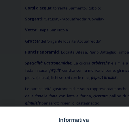
Corsi d’acqua:
torrente Sarmento, Rubbio;
Sorgenti
: ‘Catusa’, – ‘Acquafredda’, ‘Covella’-
Vetta
: Timpa San Nicola
Grotte
:
del ‘brigante località ‘Acquafredda’.
Punti Panoramici
: Località Difesa, Piano Battaglia; Tumba
Specialità Gastronomiche:
La cucina
arbëreshe
è simile a
fatta in casa
‘firçult’
condita con la mollica di pane, gli insa
pietra (pllaka), fichi secchi con le noci,
peprat Krushk.
Le particolarità gastronomiche sono rappresentate anche d
delle frittelle fatte con latte e farina,
çiçerata
palline di 
qinullele
panzarotti ripieni di castagnaccio.
In occasione delle festività Pasquali sono preparate alcune
Informativa
ma decorata con precisi riferimenti simbolici, è quella prep