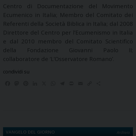
Centro di Documentazione del Movimento
Ecumenico in Italia; Membro del Comitato dei
Referenti della Società Biblica in Italia; dal 2008
Direttore del Centro per l’Ecumenismo in Italia
e dal 2010 membro del Comitato Scientifico
della Fondazione Giovanni Paolo II;
collaboratore de ‘L’Osservatore Romano’.
condividi su
F
M
P
L
X
W
T
P
E
C
C
a
a
i
i
h
e
r
m
o
o
c
s
n
n
a
l
i
a
p
n
e
t
t
k
t
e
n
i
y
d
b
o
e
e
s
g
t
l
L
i
o
d
r
d
A
r
i
v
o
o
e
I
p
a
n
i
k
n
s
n
p
m
k
d
VANGELO DEL GIORNO
Archivio