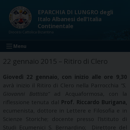
Skip
to
EPARCHIA DI LUNGRO degli
content
Italo Albanesi dell’Italia
Continentale
Diocesi Cattolica Bizantina
Menu
22 gennaio 2015 – Ritiro di Clero
Giovedì 22 gennaio, con inizio alle ore 9,30
avrà inizio il Ritiro di Clero nella Parrocchia
“S.
Giovanni Battista”
ad Acquaformosa, con la
riflessione tenuta dal
Prof. Riccardo Burigana,
ecumenista, dottore in Lettere e Filosofia e in
Scienze Storiche; docente presso l’Istituto di
Studi Ecumenici S. Bernardino;
Direttore del