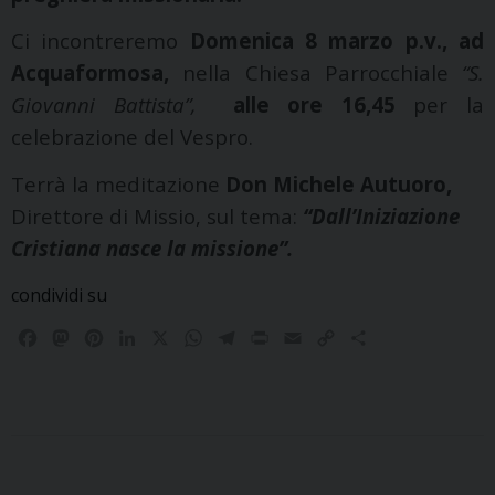
Ci incontreremo
Domenica 8 marzo p.v., ad
Acquaformosa,
nella Chiesa Parrocchiale
“S.
Giovanni Battista”,
alle ore 16,45
per la
celebrazione
del Vespro.
Terrà la meditazione
Don Michele Autuoro,
Direttore di Missio, sul tema:
“Dall’Iniziazione
Cristiana nasce la missione”.
condividi su
F
M
P
L
X
W
T
P
E
C
C
a
a
i
i
h
e
r
m
o
o
c
s
n
n
a
l
i
a
p
n
e
t
t
k
t
e
n
i
y
d
b
o
e
e
s
g
t
l
L
i
o
d
r
d
A
r
i
v
o
o
e
I
p
a
n
i