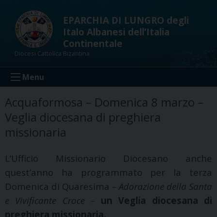
Skip
to
EPARCHIA DI LUNGRO degli
content
Italo Albanesi dell’Italia
Continentale
Diocesi Cattolica Bizantina
Menu
Acquaformosa – Domenica 8 marzo –
Veglia diocesana di preghiera
missionaria
L’Ufficio Missionario Diocesano anche
quest’anno ha programmato per la terza
Domenica di Quaresima
– Adorazione della Santa
e Vivificante Croce –
un Veglia diocesana di
preghiera missionaria.