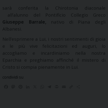
sarà conferita la Chirotonia diaconale
all’alunno del Pontificio Collegio Greco
Giuseppe Barrale,
nativo di Piana degli
Albanesi.
Nell’esprimere a Lui, i nostri sentimenti di gioia
e le più vive felicitazioni ed auguri, lo
accogliamo e incardiniamo nella nostra
Eparchia e preghiamo affinché il mistero di
Cristo si compia pienamente in Lui.
condividi su
F
M
P
L
X
W
T
P
E
C
C
a
a
i
i
h
e
r
m
o
o
c
s
n
n
a
l
i
a
p
n
e
t
t
k
t
e
n
i
y
d
b
o
e
e
s
g
t
l
L
i