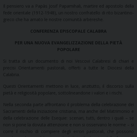
Il pensiero va a Papàs Josif Papamihali, martire ed apostolo della
fede orientale (1912-1948), un nostro confratello di rito bizantino-
greco che ha amato le nostre comunità arbëreshe.
CONFERENZA EPISCOPALE CALABRA
PER UNA NUOVA EVANGELIZZAZIONE DELLA PIETÀ
POPOLARE
Si tratta di un documento di noi Vescovi Calabresi di chiari e
precisi Orientamenti pastorali, offerti a tutte le Diocesi della
Calabria.
Questi Orientamenti mettono in luce, anzitutto, il discorso sulla
pietà e religiosità popolare, sottolineandone i valori e i rischi.
Nella seconda parte affrontano il problema della celebrazione dei
Sacramenti della iniziazione cristiana, ma anche del Matrimonio e
della celebrazione delle Esequie: scenari, tutti, dentro i quali – se
non si pone la dovuta attenzione e non si osservano le norme – si
corre il rischio di compiere degli errori pastorali, che possono