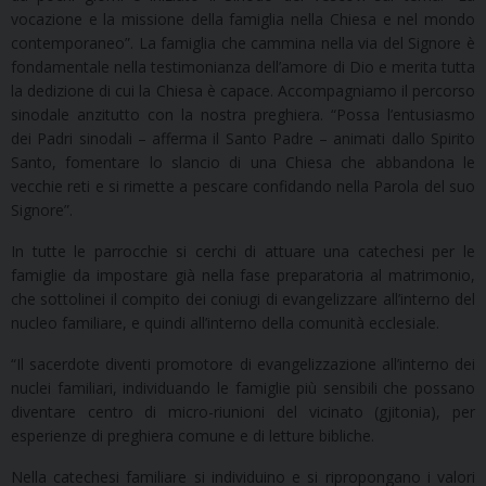
vocazione e la missione della famiglia nella Chiesa e nel mondo
contemporaneo”. La famiglia che cammina nella via del Signore è
fondamentale nella testimonianza dell’amore di Dio e merita tutta
la dedizione di cui la Chiesa è capace. Accompagniamo il percorso
sinodale anzitutto con la nostra preghiera. “Possa l’entusiasmo
dei Padri sinodali – afferma il Santo Padre – animati dallo Spirito
Santo, fomentare lo slancio di una Chiesa che abbandona le
vecchie reti e si rimette a pescare confidando nella Parola del suo
Signore”.
In tutte le parrocchie si cerchi di attuare una catechesi per le
famiglie da impostare già nella fase preparatoria al matrimonio,
che sottolinei il compito dei coniugi di evangelizzare all’interno del
nucleo familiare, e quindi all’interno della comunità ecclesiale.
“Il sacerdote diventi promotore di evangelizzazione all’interno dei
nuclei familiari, individuando le famiglie più sensibili che possano
diventare centro di micro-riunioni del vicinato (gjitonia), per
esperienze di preghiera comune e di letture bibliche.
Nella catechesi familiare si individuino e si ripropongano i valori