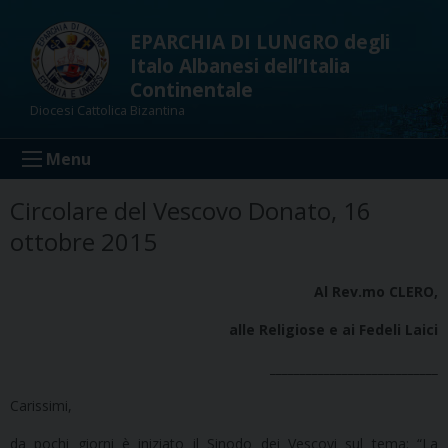
Skip
to
EPARCHIA DI LUNGRO degli
content
Italo Albanesi dell’Italia
Continentale
Diocesi Cattolica Bizantina
Menu
Circolare del Vescovo Donato, 16
ottobre 2015
Al Rev.mo CLERO,
alle Religiose e ai Fedeli Laici
____________________________
Carissimi,
da pochi giorni è iniziato il Sinodo dei Vescovi sul tema: “La