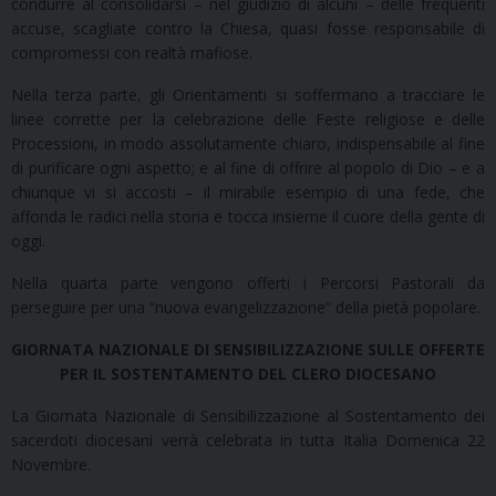
condurre al consolidarsi – nel giudizio di alcuni – delle frequenti
accuse, scagliate contro la Chiesa, quasi fosse responsabile di
compromessi con realtà mafiose.
Nella terza parte, gli Orientamenti si soffermano a tracciare le
linee corrette per la celebrazione delle Feste religiose e delle
Processioni, in modo assolutamente chiaro, indispensabile al fine
di purificare ogni aspetto; e al fine di offrire al popolo di Dio – e a
chiunque vi si accosti – il mirabile esempio di una fede, che
affonda le radici nella storia e tocca insieme il cuore della gente di
oggi.
Nella quarta parte vengono offerti i Percorsi Pastorali da
perseguire per una “nuova evangelizzazione” della pietà popolare.
GIORNATA NAZIONALE DI SENSIBILIZZAZIONE SULLE OFFERTE
PER IL SOSTENTAMENTO DEL CLERO DIOCESANO
La Giornata Nazionale di Sensibilizzazione al Sostentamento dei
sacerdoti diocesani verrà celebrata in tutta Italia Domenica 22
Novembre.