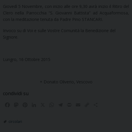
Giovedì 5 Novembre, con inizio alle ore 9,30 avrà inizio il Ritiro del
Clero nella Parrocchia “S. Giovanni Battista” ad Acquaformosa,
con la meditazione tenuta da Padre Pino STANCARI.
Invoco su di Voi e sulle Vostre Comunità la Benedizione del
Signore.
Lungro, 16 Ottobre 2015
+ Donato Oliverio, Vescovo
condividi su
F
M
P
L
X
W
T
P
E
C
C
a
a
i
i
h
e
r
m
o
o
c
s
n
n
a
l
i
a
p
n
circolari
e
t
t
k
t
e
n
i
y
d
b
o
e
e
s
g
t
l
L
i