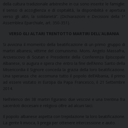
della cultura tradizionale arbëreshe in cui sono inserite le famiglie:
il senso di accoglienza e di ospitalità, la disponibilità e apertura
verso gli altri, la solidarietà”. (Dichiarazioni e Decisioni della 1ª
Assemblea Eparchiale, art. 350-351).
VERSO GLI ALTARI TRENTOTTO MARTIRI DELL’ALBANIA
Si avvicina il momento della beatificazione di un primo gruppo di
martiri albanesi, vittime del comunismo. Mons. Angelo Massafra,
Arcivescovo di Scutari e Presidente della Conferenza Episcopale
Albanese, si augura e spera che entro la fine dell’Anno Santo della
Misericordia il Signore conceda la grazia della loro beatificazione.
Una speranza che accomuna tutto il popolo dell’Albania, il primo
ad essere visitato in Europa da Papa Francesco, il 21 Settembre
2014.
Nell’elenco dei 38 martiri figurano due vescovi e una trentina fra
sacerdoti diocesani e religiosi oltre ad alcuni laici.
Il popolo albanese aspetta con trepidazione la loro beatificazione.
La gente li invoca, li prega per ottenere intercessione e aiuto.