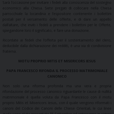
Sarà l’occasione per invitare i fedeli alla conoscenza del sostegno
economico alla Chiesa. Siete pregati di collocare nella Chiesa
parrocchiale la locandina e l’espositore contenente i bollettini
postali per il versamento delle offerte, e di dare un appello
dall’altare, che inviti i fedeli a prendere i bollettini per le Offerte,
spiegandone loro il significato, e fare una donazione.
Ricordate ai fedeli che l’offerta per il sostentamento del clero,
deducibile dalla dichiarazione dei redditi, è una via di condivisione
fraterna.
MOTU PROPRIO MITIS ET MISERICORS IESUS
PAPA FRANCESCO RIFONDA IL PROCESSO MATRIMONIALE
CANONICO
Non solo una riforma profonda ma una vera e propria
rifondazione del processo canonico riguardante le cause di nullità
matrimoniale è quella voluta da Papa Francesco con il motu
proprio Mitis et Misericors Iesus, con il quale vengono riformati i
canoni del Codice dei Canoni delle Chiese Orientali, le cui linee
guida sono state presentate l’8 Settembre ed entreranno in vigore