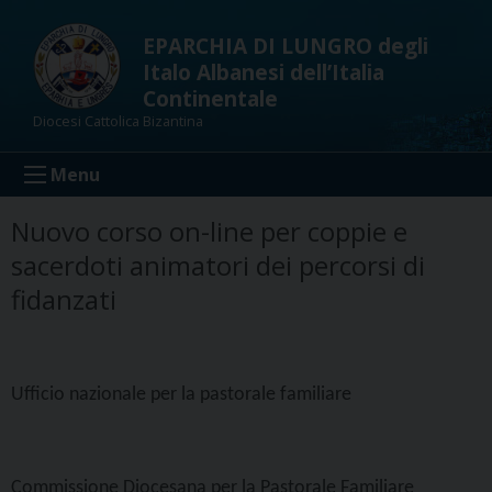
Skip
to
EPARCHIA DI LUNGRO degli
content
Italo Albanesi dell’Italia
Continentale
Diocesi Cattolica Bizantina
Menu
Nuovo corso on-line per coppie e
sacerdoti animatori dei percorsi di
fidanzati
Ufficio nazionale per la pastorale familiare
Commissione Diocesana per la Pastorale Familiare