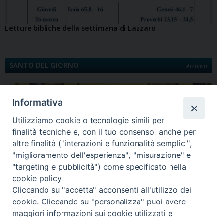
Letture bibliche della settimana di Lazzaro
SANTO DEL GIORNO
Archivio
Informativa
Utilizziamo cookie o tecnologie simili per
finalità tecniche e, con il tuo consenso, anche per
altre finalità ("interazioni e funzionalità semplici",
"miglioramento dell'esperienza", "misurazione" e
"targeting e pubblicità") come specificato nella
Quinta Domenica di Quaresima
cookie policy.
Santa Maria egiziaca È la Legenda aurea a darci notizia di Maria Egiziaca.
Cliccando su "accetta" acconsenti all'utilizzo dei
Egiziana di…
cookie. Cliccando su "personalizza" puoi avere
maggiori informazioni sui cookie utilizzati e