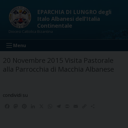
Skip
to
EPARCHIA DI LUNGRO degli
content
Italo Albanesi dell’Italia
Continentale
Diocesi Cattolica Bizantina
Menu
20 Novembre 2015 Visita Pastorale
alla Parrocchia di Macchia Albanese
condividi su
F
M
P
L
X
W
T
P
E
C
C
a
a
i
i
h
e
r
m
o
o
c
s
n
n
a
l
i
a
p
n
e
t
t
k
t
e
n
i
y
d