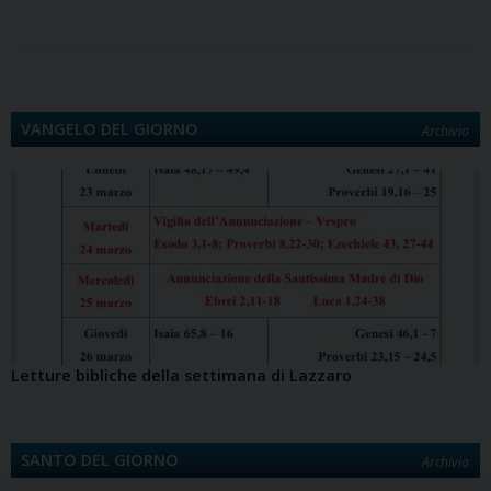
o
d
r
d
A
r
i
v
o
o
e
I
p
a
n
i
k
n
s
n
p
m
k
d
t
i
VANGELO DEL GIORNO
Archivio
Letture bibliche della settimana di Lazzaro
SANTO DEL GIORNO
Archivio