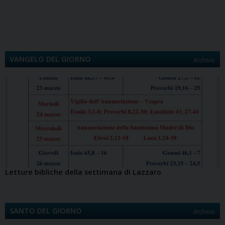
o
d
r
d
A
r
i
v
o
o
e
I
p
a
n
i
k
n
s
n
p
m
k
d
t
i
VANGELO DEL GIORNO
Archivio
Letture bibliche della settimana di Lazzaro
SANTO DEL GIORNO
Archivio