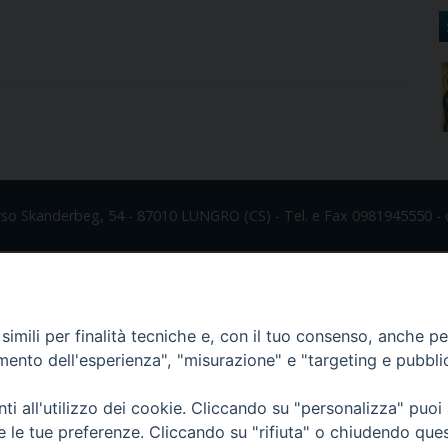
rso Skanderbeg, 54 - 87010 LUNGRO (CS) - Tel. e Fax 0981945550 - 
imili per finalità tecniche e, con il tuo consenso, anche per 
amento dell'esperienza", "misurazione" e "targeting e pubbli
i all'utilizzo dei cookie. Cliccando su "personalizza" puoi
re le tue preferenze. Cliccando su "rifiuta" o chiudendo que