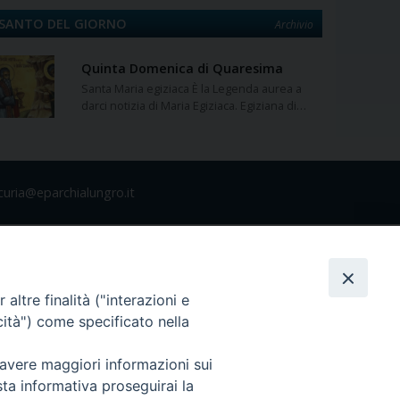
SANTO DEL GIORNO
Archivio
Quinta Domenica di Quaresima
Santa Maria egiziaca È la Legenda aurea a
darci notizia di Maria Egiziaca. Egiziana di…
curia@eparchialungro.it
altre finalità ("interazioni e
cità") come specificato nella
 avere maggiori informazioni sui
sta informativa proseguirai la