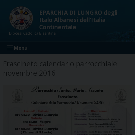
Skip
to
EPARCHIA DI LUNGRO degli
content
Italo Albanesi dell’Italia
Continentale
Diocesi Cattolica Bizantina
Menu
Frascineto calendario parrocchiale
novembre 2016