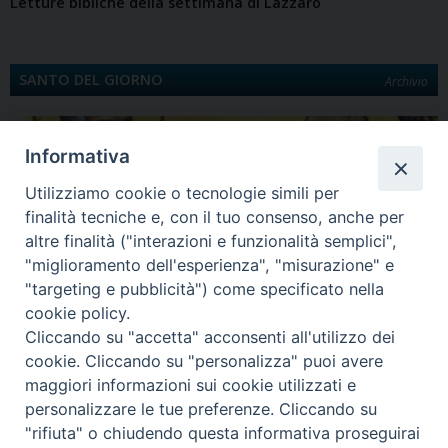
Letture bibliche della settimana di Lazzaro
SANTO DEL GIORNO
Archivio
Informativa
Utilizziamo cookie o tecnologie simili per
finalità tecniche e, con il tuo consenso, anche per
altre finalità ("interazioni e funzionalità semplici",
"miglioramento dell'esperienza", "misurazione" e
"targeting e pubblicità") come specificato nella
Quinta Domenica di Quaresima
cookie policy.
Santa Maria egiziaca È la Legenda aurea a darci notizia di Maria Egiziaca.
Cliccando su "accetta" acconsenti all'utilizzo dei
Egiziana di…
cookie. Cliccando su "personalizza" puoi avere
maggiori informazioni sui cookie utilizzati e
personalizzare le tue preferenze. Cliccando su
"rifiuta" o chiudendo questa informativa proseguirai
Diocesi di Lungro - Corso Skanderbeg, 54 - 87010 LUNGRO (CS) -