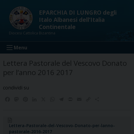
Skip
to
EPARCHIA DI LUNGRO degli
content
Italo Albanesi dell’Italia
Continentale
Diocesi Cattolica Bizantina
Menu
Lettera Pastorale del Vescovo Donato
per l’anno 2016 2017
condividi su
F
M
P
L
X
W
T
P
E
C
C
a
a
i
i
h
e
r
m
o
o
c
s
n
n
a
l
i
a
p
n
e
t
t
k
t
e
n
i
y
d
b
o
e
e
s
g
t
l
L
i
Lettera-Pastorale-del-Vescovo-Donato-per-lanno-
pastorale-2016-2017
o
d
r
d
A
r
i
v