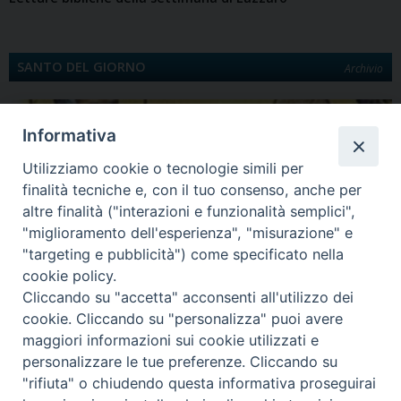
SANTO DEL GIORNO
Archivio
Informativa
Utilizziamo cookie o tecnologie simili per
finalità tecniche e, con il tuo consenso, anche per
altre finalità ("interazioni e funzionalità semplici",
"miglioramento dell'esperienza", "misurazione" e
"targeting e pubblicità") come specificato nella
Quinta Domenica di Quaresima
cookie policy.
Santa Maria egiziaca È la Legenda aurea a darci notizia di Maria Egiziaca.
Cliccando su "accetta" acconsenti all'utilizzo dei
Egiziana di…
cookie. Cliccando su "personalizza" puoi avere
maggiori informazioni sui cookie utilizzati e
personalizzare le tue preferenze. Cliccando su
"rifiuta" o chiudendo questa informativa proseguirai
Diocesi di Lungro - Corso Skanderbeg, 54 - 87010 LUNGRO (CS) -