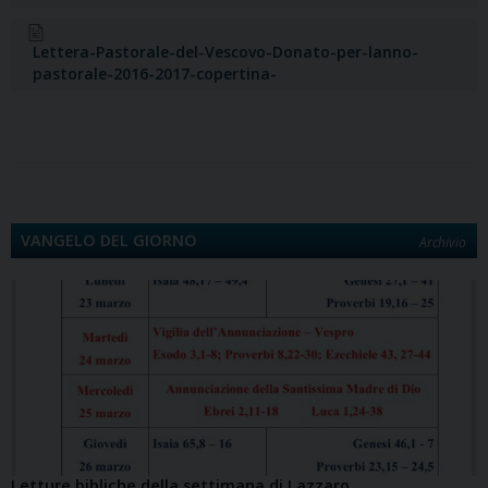
o
o
e
I
p
a
n
i
k
n
s
n
p
m
k
d
Lettera-Pastorale-del-Vescovo-Donato-per-lanno-
t
i
pastorale-2016-2017-copertina-
VANGELO DEL GIORNO
Archivio
Letture bibliche della settimana di Lazzaro