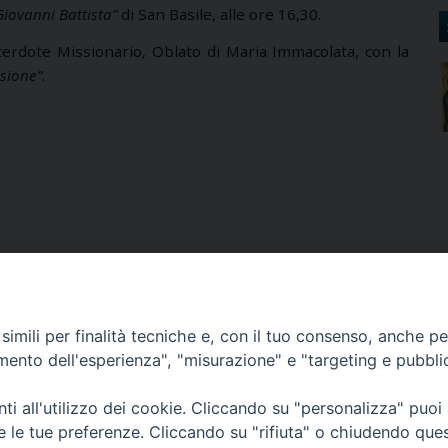
Giovanni Battista”
di San Basile, alle ore 16,30.
erdote Missionario, Oblato di Maria Immacolata, con la
sione”.
rso Skanderbeg, 54 - 87010 LUNGRO (CS) - Tel. e Fax 0981945550 - 
imili per finalità tecniche e, con il tuo consenso, anche per 
amento dell'esperienza", "misurazione" e "targeting e pubbli
i all'utilizzo dei cookie. Cliccando su "personalizza" puoi
re le tue preferenze. Cliccando su "rifiuta" o chiudendo que