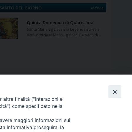
SANTO DEL GIORNO
Archivio
Quinta Domenica di Quaresima
Santa Maria egiziaca È la Legenda aurea a
darci notizia di Maria Egiziaca. Egiziana di…
curia@eparchialungro.it
altre finalità ("interazioni e
cità") come specificato nella
 avere maggiori informazioni sui
sta informativa proseguirai la