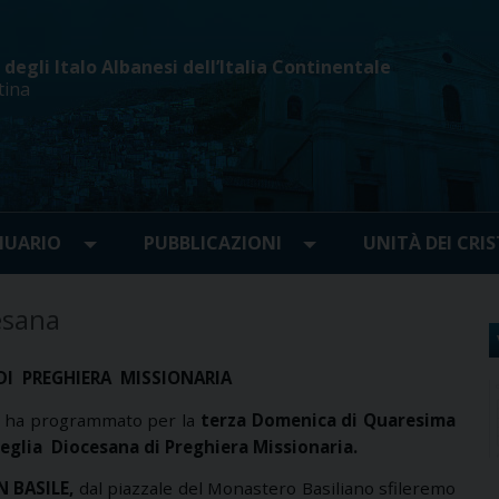
egli Italo Albanesi dell’Italia Continentale
tina
UARIO
PUBBLICAZIONI
UNITÀ DEI CRIS
esana
DI
PREGHIERA
MISSIONARIA
no ha programmato per la
terza Domenica di Quaresima
eglia
Diocesana di Preghiera Missionaria.
N BASILE,
dal piazzale del Monastero Basiliano sfileremo