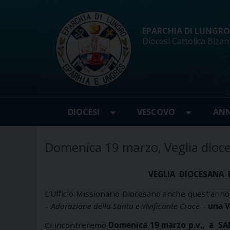
Skip
to
content
EPARCHIA DI LUNGRO d
Diocesi Cattolica Bizan
DIOCESI
VESCOVO
ANN
Domenica 19 marzo, Veglia dioc
VEGLIA
DIOCESANA
L’Ufficio Missionario Diocesano anche quest’an
–
Adorazione della Santa e Vivificante Croce
–
una V
Ci incontreremo
Domenica 19 marzo p.v.,
a
SA