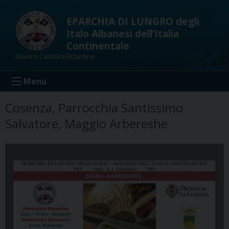
Skip
to
EPARCHIA DI LUNGRO degli
content
Italo Albanesi dell’Italia
Continentale
Diocesi Cattolica Bizantina
Menu
Cosenza, Parrocchia Santissimo
Salvatore, Maggio Arbereshe