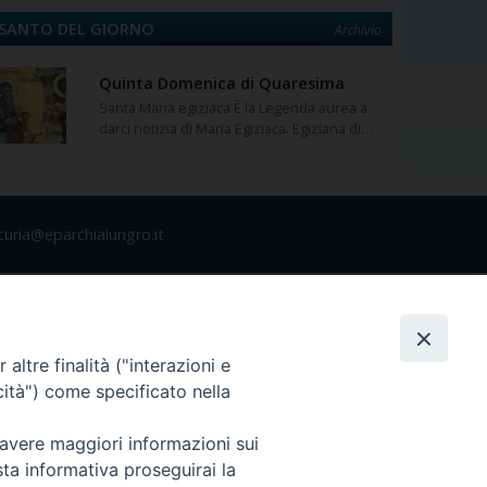
SANTO DEL GIORNO
Archivio
Quinta Domenica di Quaresima
Santa Maria egiziaca È la Legenda aurea a
darci notizia di Maria Egiziaca. Egiziana di…
curia@eparchialungro.it
altre finalità ("interazioni e
cità") come specificato nella
 avere maggiori informazioni sui
sta informativa proseguirai la