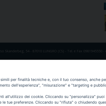
rso Skanderbeg, 54 - 87010 LUNGRO (CS) - Tel. e Fax 0981945550 - 
imili per finalità tecniche e, con il tuo consenso, anche per 
amento dell'esperienza", "misurazione" e "targeting e pubbli
i all'utilizzo dei cookie. Cliccando su "personalizza" puoi
re le tue preferenze. Cliccando su "rifiuta" o chiudendo que