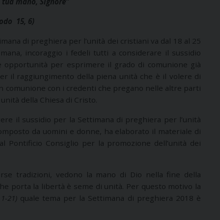
a tua mano, Signore”
odo 15, 6)
mana di preghiera per l’unità dei cristiani va dal 18 al 25
mana, incoraggio i fedeli tutti a considerare il sussidio
re opportunità per esprimere il grado di comunione già
r il raggiungimento della piena unità che è il volere di
in comunione con i credenti che pregano nelle altre parti
nità della Chiesa di Cristo.
ere il sussidio per la Settimana di preghiera per l’unità
composto da uomini e donne, ha elaborato il materiale di
 Pontificio Consiglio per la promozione dell’unità dei
erse tradizioni, vedono la mano di Dio nella fine della
 che porta la libertà è seme di unità. Per questo motivo la
1-21)
quale tema per la Settimana di preghiera 2018 è