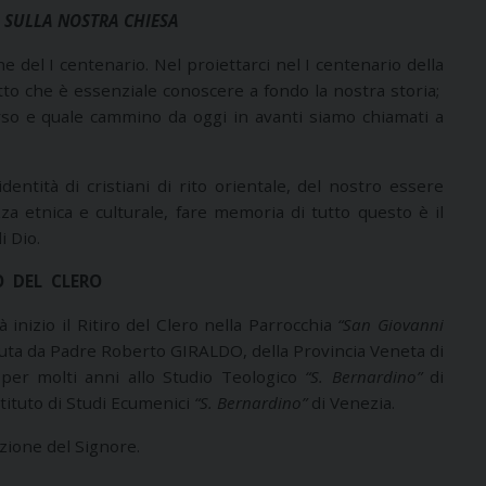
O SULLA NOSTRA CHIESA
e del I centenario. Nel proiettarci nel I centenario della
tto che è essenziale conoscere a fondo la nostra storia;
so e quale cammino da oggi in avanti siamo chiamati a
entità di cristiani di rito orientale, del nostro essere
za etnica e culturale, fare memoria di tutto questo è il
i Dio.
O DEL CLERO
 inizio il Ritiro del Clero nella Parrocchia
“San Giovanni
ta da Padre Roberto GIRALDO, della Provincia Veneta di
 per molti anni allo Studio Teologico
“S.
Bernardino”
di
tituto di Studi Ecumenici
“S. Bernardino”
di Venezia.
zione del Signore.