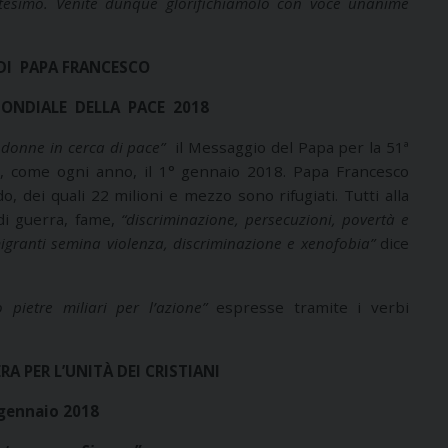
ttesimo. Venite dunque glorifichiamolo con voce unanime
DI PAPA FRANCESCO
ONDIALE DELLA PACE 2018
 e donne in cerca di pace”
il Messaggio del Papa per la 51ª
a, come ogni anno, il 1° gennaio 2018. Papa Francesco
o, dei quali 22 milioni e mezzo sono rifugiati. Tutti alla
di guerra, fame,
“discriminazione, persecuzioni, povertà e
granti semina violenza, discriminazione e xenofobia”
dice
o pietre miliari per l’azione”
espresse tramite i verbi
A PER L’UNITÀ DEI CRISTIANI
gennaio 2018