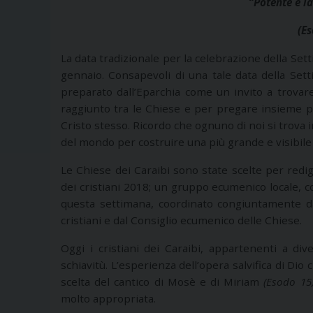
“Potente è l
(Es
La data tradizionale per la celebrazione della Setti
gennaio. Consapevoli di una tale data della Setti
preparato dall’Eparchia come un invito a trova
raggiunto tra le Chiese e per pregare insieme pe
Cristo stesso. Ricordo che ognuno di noi si trova 
del mondo per costruire una più grande e visibile u
Le Chiese dei Caraibi sono state scelte per redig
dei cristiani 2018; un gruppo ecumenico locale, 
questa settimana, coordinato congiuntamente dal
cristiani e dal Consiglio ecumenico delle Chiese.
Oggi i cristiani dei Caraibi, appartenenti a div
schiavitù. L’esperienza dell’opera salvifica di Dio
scelta del cantico di Mosè e di Miriam
(Esodo 15,
molto appropriata.