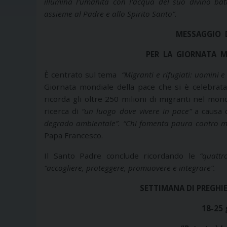
illumina l’umanità con l’acqua del suo divino ba
assieme al Padre e allo Spirito Santo”.
MESSAGGIO 
PER LA GIORNATA M
È centrato sul tema
“Migranti e rifugiati: uomini
Giornata mondiale della pace che si è celebrat
ricorda gli oltre 250 milioni di migranti nel mond
ricerca di
“un luogo dove vivere in pace”
a causa 
degrado ambientale”. “Chi fomenta paura contro mi
Papa Francesco.
Il Santo Padre conclude ricordando le
“quattr
“accogliere, proteggere, promuovere e integrare”.
SETTIMANA DI PREGHIER
18-25 