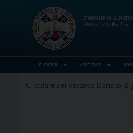
Skip
to
content
EPARCHIA DI LUNGRO d
Diocesi Cattolica Bizan
DIOCESI
VESCOVO
ANN
Circolare del Vescovo Donato, 8