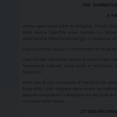
XXII GIORNATA 
4 Fe
Anche quest’anno tutte le Religiose,
Piccole Oper
della nostra Eparchia sono invitate in Catted
celebrazione della Divina Liturgia, in occasione de
Dopo la Divina Liturgia ci ritroveremo nei locali 
Care Sorelle, che avete donato la vita a Cristo me
fortemente radicate nella carità e nell’umiltà, 
bisognosi.
Nella vita di una consacrata la Parola di Dio dev
Eucaristica. Una religiosa deve vivere assolutam
facendo certamente la Religiosa vive secondo la Par
il primato della Parola.
LETTERA PASTORAL