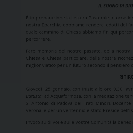
IL SOGNO DI DI
È in preparazione la Lettera Pastorale in occasion
nostra Eparchia, dobbiamo renderci edotti del fa
quale cammino di Chiesa abbiamo fin qui percor
percorrere.
Fare memoria del nostro passato, della nostra id
Chiesa e Chiesa particolare, della nostra ricchez
miglior viatico per un futuro secondo il pensiero d
RITIR
Giovedì 25 gennaio, con inizio alle ore 9,30 avrà
Battista”
ad Acquaformosa, con la meditazione tenu
S. Antonio di Padova dei Frati Minori. Docente
Verona e per un ventennio è stato Preside dell’Is
Invoco su di Voi e sulle Vostre Comunità la benedi