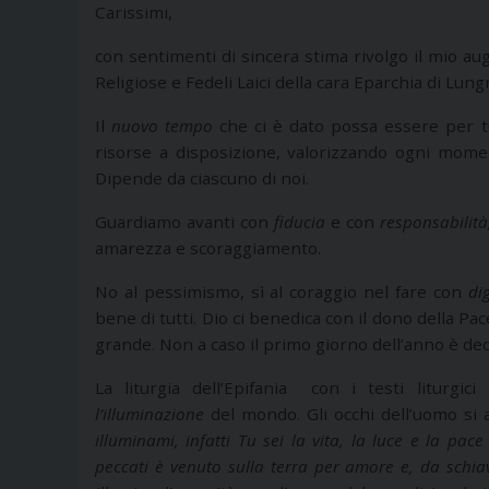
Carissimi,
con sentimenti di sincera stima rivolgo il mio aug
Religiose e Fedeli Laici della cara Eparchia di Lung
Il
nuovo tempo
che ci è dato possa essere per t
risorse a disposizione, valorizzando ogni mome
Dipende da ciascuno di noi.
Guardiamo avanti con
fiducia
e con
responsabilità
amarezza e scoraggiamento.
No al pessimismo, sì al coraggio nel fare con
dig
bene di tutti. Dio ci benedica con il dono della Pa
grande. Non a caso il primo giorno dell’anno è dedi
La liturgia dell’Epifania con i testi liturgi
l’illuminazione
del mondo. Gli occhi dell’uomo si 
illuminami, infatti Tu sei la vita, la luce e la pa
peccati è venuto sulla terra per amore e, da schiavi