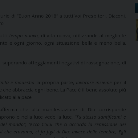
urio di “Buon Anno 2018” a tutti Voi Presbiteri, Diaconi,
ro.
utti
tempo nuovo,
di vita nuova, utilizzando al meglio le
nto e ogni giorno, ogni situazione bella e meno bella.
,
superando atteggiamenti negativi di rassegnazione, di
nità e
modestia
la propria parte,
lavorare insieme
per il
ce che abbraccia ogni bene. La Pace è il bene assoluto più
cato alla pace.
ci afferma che alla manifestazione di Dio corrisponde
aprono e nella luce vede la luce.
“Tu stesso santificami e
ce del mondo”, “ecco Colui che ci accorda la remissione dei
 che eravamo, ci fa figli di Dio; invece delle tenebre, Egli