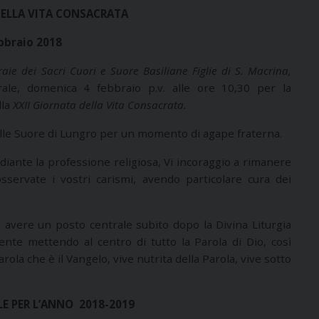
DELLA VITA CONSACRATA
bbraio 2018
aie dei Sacri Cuori e Suore Basiliane Figlie di S. Macrina,
rale, domenica 4 febbraio p.v. alle ore 10,30 per la
lla
XXII Giornata della Vita Consacrata.
delle Suore di Lungro per un momento di agape fraterna.
diante la professione religiosa, Vi incoraggio a rimanere
osservate i vostri carismi, avendo particolare cura dei
e avere un posto centrale subito dopo la Divina Liturgia
ente mettendo al centro di tutto la Parola di Dio, così
ola che è il Vangelo, vive nutrita della Parola, vive sotto
E PER L’ANNO 2018-2019