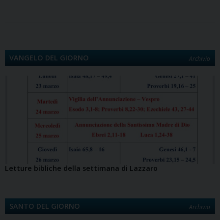
o
d
r
d
A
r
i
v
o
o
e
I
p
a
n
i
k
n
s
n
p
m
k
d
t
i
VANGELO DEL GIORNO
Archivio
Letture bibliche della settimana di Lazzaro
SANTO DEL GIORNO
Archivio