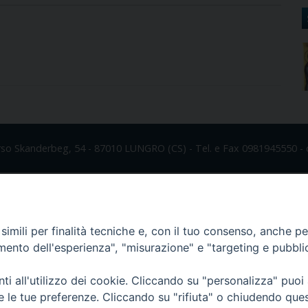
rso Skanderbeg, 54 - 87010 LUNGRO (CS) - Tel. e Fax 0981945550 - 
imili per finalità tecniche e, con il tuo consenso, anche per 
amento dell'esperienza", "misurazione" e "targeting e pubbli
i all'utilizzo dei cookie. Cliccando su "personalizza" puoi
re le tue preferenze. Cliccando su "rifiuta" o chiudendo que