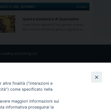
SANTO DEL GIORNO
Archivio
Quinta Domenica di Quaresima
Santa Maria egiziaca È la Legenda aurea a
darci notizia di Maria Egiziaca. Egiziana di…
curia@eparchialungro.it
altre finalità ("interazioni e
cità") come specificato nella
 avere maggiori informazioni sui
sta informativa proseguirai la