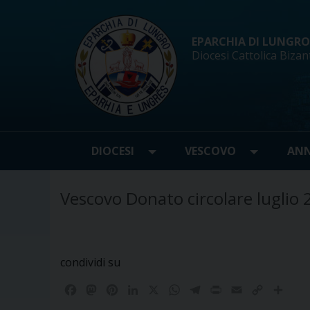
Skip
to
content
EPARCHIA DI LUNGRO d
Diocesi Cattolica Bizan
DIOCESI
VESCOVO
ANN
Vescovo Donato circolare luglio
condividi su
F
M
P
L
X
W
T
P
E
C
C
a
a
i
i
h
e
r
m
o
o