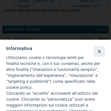
Letture bibliche della settimana di Lazzaro
SANTO DEL GIORNO
Archivio
Informativa
Utilizziamo cookie o tecnologie simili per
finalità tecniche e, con il tuo consenso, anche per
altre finalità ("interazioni e funzionalità semplici",
"miglioramento dell'esperienza", "misurazione" e
"targeting e pubblicità") come specificato nella
Quinta Domenica di Quaresima
cookie policy.
Santa Maria egiziaca È la Legenda aurea a darci notizia di Maria Egiziaca.
Cliccando su "accetta" acconsenti all'utilizzo dei
Egiziana di…
cookie. Cliccando su "personalizza" puoi avere
maggiori informazioni sui cookie utilizzati e