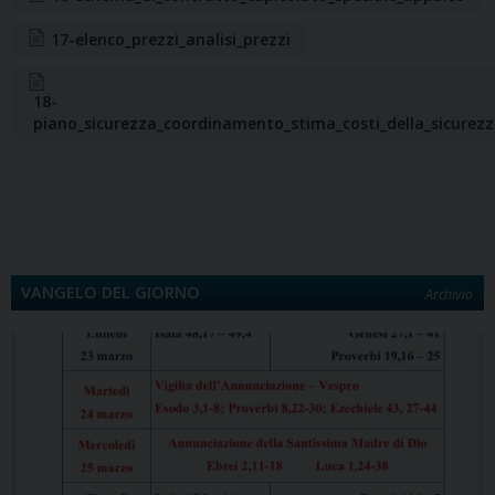
b
o
e
e
s
g
t
l
L
i
o
d
r
d
A
r
i
v
17-elenco_prezzi_analisi_prezzi
o
o
e
I
p
a
n
i
k
n
s
n
p
m
k
d
18-
t
i
piano_sicurezza_coordinamento_stima_costi_della_sicurez
VANGELO DEL GIORNO
Archivio