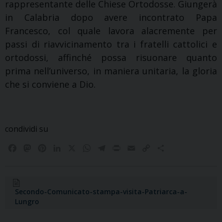
rappresentante delle Chiese Ortodosse. Giungerà
in Calabria dopo avere incontrato Papa
Francesco, col quale lavora alacremente per
passi di riavvicinamento tra i fratelli cattolici e
ortodossi, affinché possa risuonare quanto
prima nell’universo, in maniera unitaria, la gloria
che si conviene a Dio.
condividi su
F
M
P
L
X
W
T
P
E
C
C
a
a
i
i
h
e
r
m
o
o
c
s
n
n
a
l
i
a
p
n
e
t
t
k
t
e
n
i
y
d
b
o
e
e
s
g
t
l
L
i
Secondo-Comunicato-stampa-visita-Patriarca-a-
Lungro
o
d
r
d
A
r
i
v
o
o
e
I
p
a
n
i