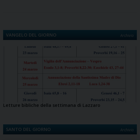
k
n
s
n
p
m
k
d
t
i
VANGELO DEL GIORNO
Archivio
Letture bibliche della settimana di Lazzaro
SANTO DEL GIORNO
Archivio