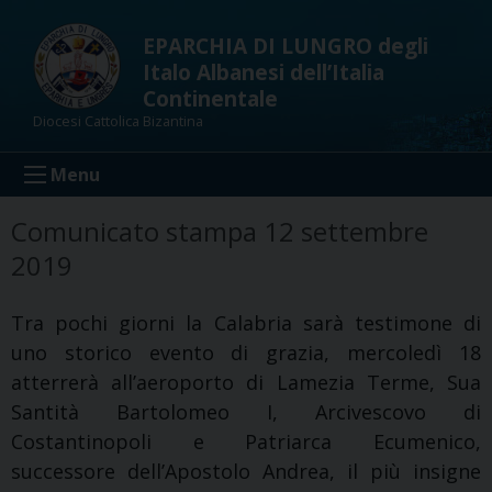
Skip
to
EPARCHIA DI LUNGRO degli
content
Italo Albanesi dell’Italia
Continentale
Diocesi Cattolica Bizantina
Menu
Comunicato stampa 12 settembre
2019
Tra pochi giorni la Calabria sarà testimone di
uno storico evento di grazia, mercoledì 18
atterrerà all’aeroporto di Lamezia Terme, Sua
Santità Bartolomeo I, Arcivescovo di
Costantinopoli e Patriarca Ecumenico,
successore dell’Apostolo Andrea, il più insigne