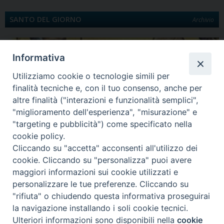
SANTO DEL GIORNO
Archivio
Informativa
Utilizziamo cookie o tecnologie simili per
finalità tecniche e, con il tuo consenso, anche per
altre finalità ("interazioni e funzionalità semplici",
"miglioramento dell'esperienza", "misurazione" e
"targeting e pubblicità") come specificato nella
Quinta Domenica di Quaresima
cookie policy.
Santa Maria egiziaca È la Legenda aurea a darci notizia di Maria Egiziaca.
Cliccando su "accetta" acconsenti all'utilizzo dei
Egiziana di…
cookie. Cliccando su "personalizza" puoi avere
maggiori informazioni sui cookie utilizzati e
personalizzare le tue preferenze. Cliccando su
"rifiuta" o chiudendo questa informativa proseguirai
Diocesi di Lungro - Corso Skanderbeg, 54 - 87010 LUNGRO (CS) -
la navigazione installando i soli cookie tecnici.
Tel. e Fax 0981945550 - curia@eparchialungro.it
Ulteriori informazioni sono disponibili nella
cookie
Preferenze Cookie