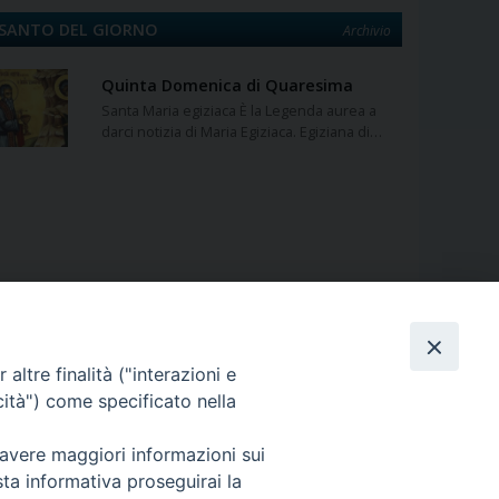
SANTO DEL GIORNO
Archivio
Quinta Domenica di Quaresima
Santa Maria egiziaca È la Legenda aurea a
darci notizia di Maria Egiziaca. Egiziana di…
altre finalità ("interazioni e
cità") come specificato nella
 avere maggiori informazioni sui
sta informativa proseguirai la