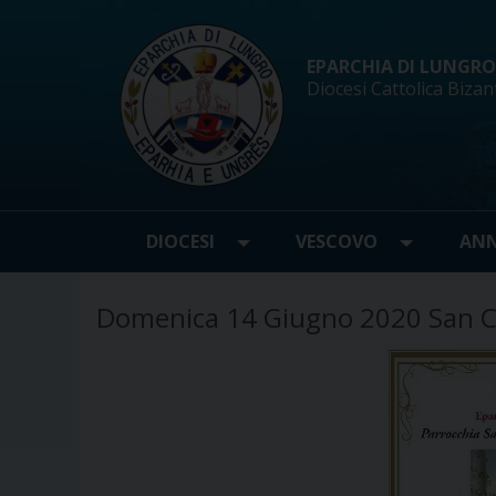
Skip
to
content
EPARCHIA DI LUNGRO d
Diocesi Cattolica Bizan
DIOCESI
VESCOVO
ANN
Domenica 14 Giugno 2020 San C