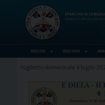
Skip
to
content
EPARCHIA DI LUNGRO d
Diocesi Cattolica Bizan
DIOCESI
VESCOVO
ANN
Foglietto domenicale 4 luglio 20