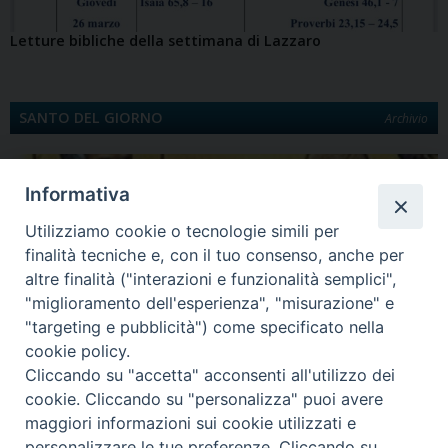
Letture bibliche della settimana di Lazzaro
SANTO DEL GIORNO
Archivio
Informativa
Utilizziamo cookie o tecnologie simili per
finalità tecniche e, con il tuo consenso, anche per
altre finalità ("interazioni e funzionalità semplici",
"miglioramento dell'esperienza", "misurazione" e
"targeting e pubblicità") come specificato nella
Quinta Domenica di Quaresima
cookie policy.
Santa Maria egiziaca È la Legenda aurea a darci notizia di Maria Egiziaca.
Cliccando su "accetta" acconsenti all'utilizzo dei
Egiziana di…
cookie. Cliccando su "personalizza" puoi avere
maggiori informazioni sui cookie utilizzati e
personalizzare le tue preferenze. Cliccando su