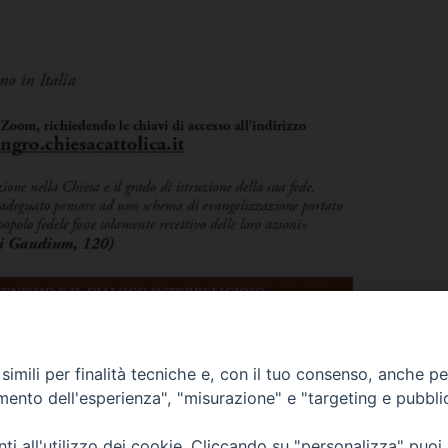
imili per finalità tecniche e, con il tuo consenso, anche per 
amento dell'esperienza", "misurazione" e "targeting e pubbli
i all'utilizzo dei cookie. Cliccando su "personalizza" puoi