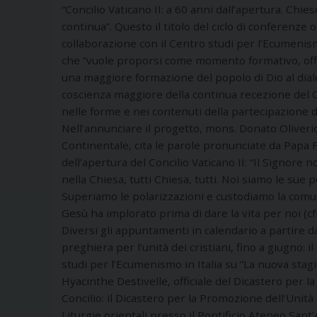
“Concilio Vaticano II: a 60 anni dall’apertura. Chie
continua”. Questo il titolo del ciclo di conferenze 
collaborazione con il Centro studi per l’Ecumenismo
che “vuole proporsi come momento formativo, offer
una maggiore formazione del popolo di Dio al dial
coscienza maggiore della continua recezione del 
nelle forme e nei contenuti della partecipazione 
Nell’annunciare il progetto, mons. Donato Oliverio,
Continentale, cita le parole pronunciate da Papa 
dell’apertura del Concilio Vaticano II: “Il Signore non 
nella Chiesa, tutti Chiesa, tutti. Noi siamo le sue 
Superiamo le polarizzazioni e custodiamo la comu
Gesù ha implorato prima di dare la vita per noi (cf
Diversi gli appuntamenti in calendario a partire d
preghiera per l’unità dei cristiani, fino a giugno: 
studi per l’Ecumenismo in Italia su “La nuova stagio
Hyacinthe Destivelle, officiale del Dicastero per la
Concilio: il Dicastero per la Promozione dell’Unità 
Liturgie orientali presso il Pontificio Ateneo San