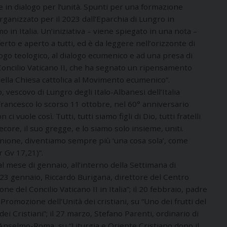
se in dialogo per l’unità. Spunti per una formazione
organizzato per il 2023 dall’Eparchia di Lungro in
 in Italia. Un’iniziativa – viene spiegato in una nota –
to e aperto a tutti, ed è da leggere nell’orizzonte di
ogo teologico, al dialogo ecumenico e ad una presa di
Concilio Vaticano II, che ha segnato un ripensamento
della Chiesa cattolica al Movimento ecumenico”.
 vescovo di Lungro degli Italo-Albanesi dell’Italia
Francesco lo scorso 11 ottobre, nel 60° anniversario
ci vuole così. Tutti, tutti siamo figli di Dio, tutti fratelli
pecore, il suo gregge, e lo siamo solo insieme, uniti.
nione, diventiamo sempre più ‘una cosa sola’, come
r Gv 17,21)”.
al mese di gennaio, all’interno della Settimana di
il 23 gennaio, Riccardo Burigana, direttore del Centro
ne del Concilio Vaticano II in Italia”; il 20 febbraio, padre
 Promozione dell’Unità dei cristiani, su “Uno dei frutti del
dei Cristiani”; il 27 marzo, Stefano Parenti, ordinario di
t’Anselmo-Roma, su “Liturgia e Oriente Cristiano dopo il