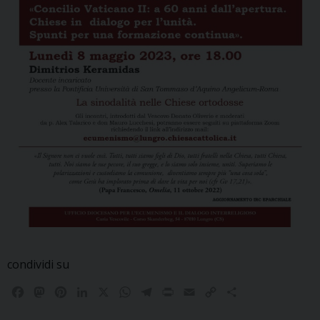
condividi su
F
M
P
L
X
W
T
P
E
C
C
a
a
i
i
h
e
r
m
o
o