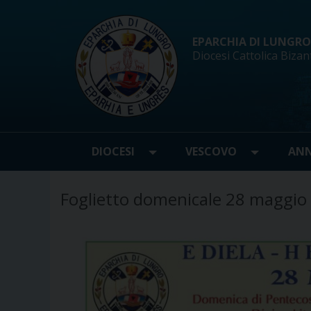
Skip
to
content
EPARCHIA DI LUNGRO d
Diocesi Cattolica Bizan
DIOCESI
VESCOVO
ANN
Foglietto domenicale 28 maggio