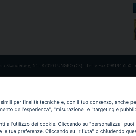
rso Skanderbeg, 54 - 87010 LUNGRO (CS) - Tel. e Fax 0981945550 - 
imili per finalità tecniche e, con il tuo consenso, anche per 
amento dell'esperienza", "misurazione" e "targeting e pubbli
i all'utilizzo dei cookie. Cliccando su "personalizza" puoi
re le tue preferenze. Cliccando su "rifiuta" o chiudendo que