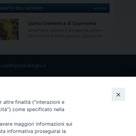
SANTO DEL GIORNO
Archivio
Quinta Domenica di Quaresima
Santa Maria egiziaca È la Legenda aurea a
darci notizia di Maria Egiziaca. Egiziana di…
curia@eparchialungro.it
altre finalità ("interazioni e
cità") come specificato nella
 avere maggiori informazioni sui
sta informativa proseguirai la