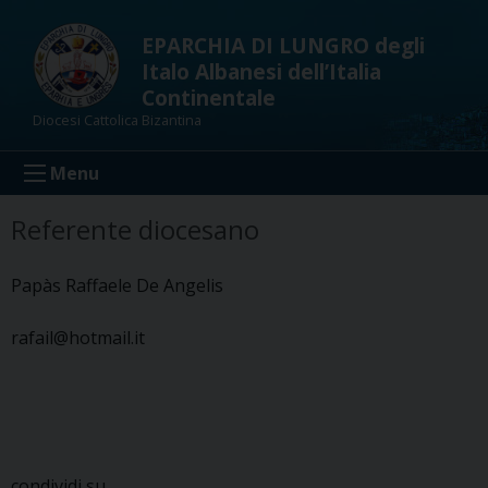
Skip
to
EPARCHIA DI LUNGRO degli
content
Italo Albanesi dell’Italia
Continentale
Diocesi Cattolica Bizantina
Menu
Referente diocesano
Papàs Raffaele De Angelis
rafail@hotmail.it
condividi su