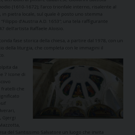
odio (1610-1672); l’arco trionfale interno, risalente al
 in pietra locale, sul quale è posto uno stemma
a “Filippo d’Austria A.D. 1653”; una tela raffigurante
 dell’artista Raffaele Aloisio.
econda fase storica della chiesa, a partire dal 1978, con un
io della liturgia, che completa con le immagini il
co.
olpita da
le 7 Icone di
scovo
fratelli che
ignificato
sif
lverari,
, Gjergi
 Mazzotta,
esa del Santissimo Salvatore un luogo che invita