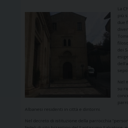
La Ch
più s
due f
diven
Tomma
filos
dei 
esige
dell’
sepol
Nel m
su ri
conc
parro
Albanesi residenti in città e dintorni.
Nel decreto di istituzione della parrocchia “person
fedeli di rito bizantino del Santissimo Salvatore,