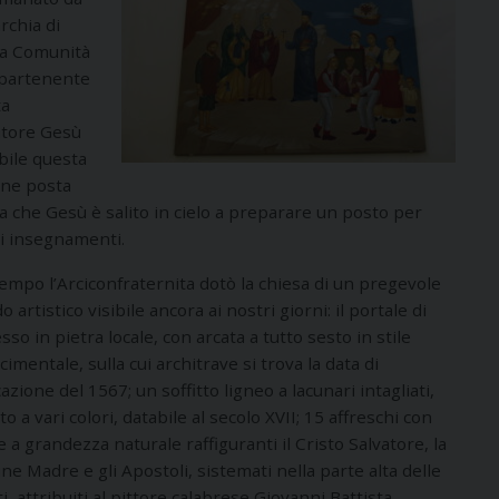
rchia di
lla Comunità
ppartenente
ta
vatore Gesù
bile questa
one posta
la che Gesù è salito in cielo a preparare un posto per
oi insegnamenti.
empo l’Arciconfraternita dotò la chiesa di un pregevole
o artistico visibile ancora ai nostri giorni: il portale di
sso in pietra locale, con arcata a tutto sesto in stile
cimentale, sulla cui architrave si trova la data di
cazione del 1567; un soffitto ligneo a lacunari intagliati,
to a vari colori, databile al secolo XVII; 15 affreschi con
e a grandezza naturale raffiguranti il Cristo Salvatore, la
ne Madre e gli Apostoli, sistemati nella parte alta delle
i, attribuiti al pittore calabrese Giovanni Battista