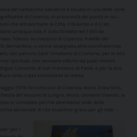
iesa del Santissimo Salvatore è situata in una delle zone
ignificative di Cosenza, in prossimità del punto in cui i
iumi che attraversano la Città, il Busento e il Crati,
tano un’acqua sola. È stata fondata nel 1565 da
so Telesio, Arcivescovo di Cosenza, fratello del
ofo Bernardino, e venne assegnata all’Arciconfraternita
Sarti, con patrono Sant’ Omobono di Cremona, per le loro
nze spirituali, che venivano offerte dai padri minimi
attiguo Convento di San Francesco di Paola, e per la loro
tura nella cripta sottostante la chiesa.
aggio 1978 l’Arcivescovo di Cosenza, Mons. Enea Selis,
chiesta del Vescovo di Lungro, Mons. Giovanni Stamati, la
esse in comodato perché diventasse sede della
cchia personale di rito bizantino-greco per gli Italo –
ale” per i
 emanato da