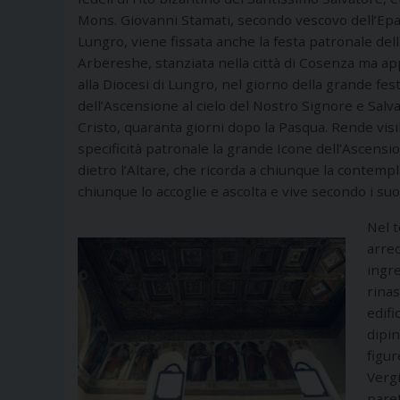
Mons. Giovanni Stamati, secondo vescovo dell’Epa
Lungro, viene fissata anche la festa patronale de
Arbëreshe, stanziata nella città di Cosenza ma a
alla Diocesi di Lungro, nel giorno della grande fes
dell’Ascensione al cielo del Nostro Signore e Sal
Cristo, quaranta giorni dopo la Pasqua. Rende visi
specificità patronale la grande Icone dell’Ascensi
dietro l’Altare, che ricorda a chiunque la contemp
chiunque lo accoglie e ascolta e vive secondo i su
Nel t
arred
ingre
rinas
edifi
dipin
figur
Vergi
paret