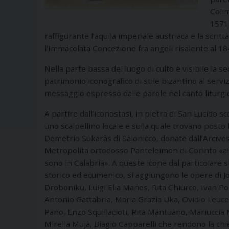
Colim
1571,
raffigurante l’aquila imperiale austriaca e la scritt
l’Immacolata Concezione fra angeli risalente al 1847
Nella parte bassa del luogo di culto è visibile la s
patrimonio iconografico di stile bizantino al serviz
messaggio espresso dalle parole nel canto liturgi
A partire dall’iconostasi, in pietra di San Lucido sc
uno scalpellino locale e sulla quale trovano posto 
Demetrio Sukaràs di Salonicco, donate dall’Arcive
Metropolita ortodosso Panteleimon di Corinto «ai 
sono in Calabria». A queste icone dal particolare s
storico ed ecumenico, si aggiungono le opere di Jo
Droboniku, Luigi Elia Manes, Rita Chiurco, Ivan Po
Antonio Gattabria, Maria Grazia Uka, Ovidio Leuce
Pano, Enzo Squillacioti, Rita Mantuano, Mariuccia
Mirella Muja, Biagio Capparelli che rendono la chi