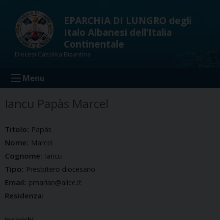
Skip
to
EPARCHIA DI LUNGRO degli
content
Italo Albanesi dell’Italia
Continentale
Diocesi Cattolica Bizantina
Menu
Iancu Papàs Marcel
Titolo:
Papàs
Nome:
Marcel
Cognome:
Iancu
Tipo:
Presbitero diocesano
Email:
pmarian@alice.it
Residenza:
Incarichi