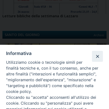
Letture bibliche della settimana di Lazzaro
SANTO DEL GIORNO
Archivio
Informativa
Utilizziamo cookie o tecnologie simili per
finalità tecniche e, con il tuo consenso, anche per
altre finalità ("interazioni e funzionalità semplici",
"miglioramento dell'esperienza", "misurazione" e
"targeting e pubblicità") come specificato nella
Quinta Domenica di Quaresima
cookie policy.
Santa Maria egiziaca È la Legenda aurea a darci notizia di Maria Egiziaca.
Cliccando su "accetta" acconsenti all'utilizzo dei
Egiziana di…
cookie. Cliccando su "personalizza" puoi avere