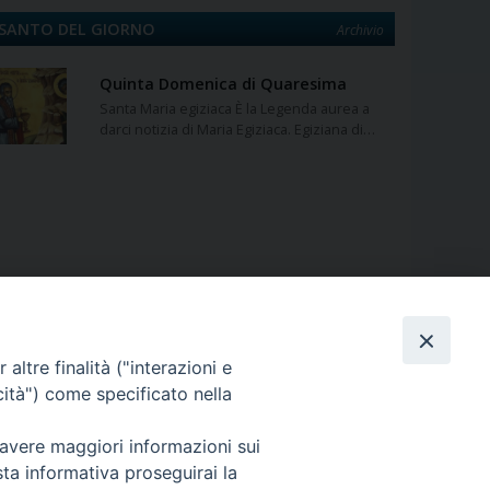
SANTO DEL GIORNO
Archivio
Quinta Domenica di Quaresima
Santa Maria egiziaca È la Legenda aurea a
darci notizia di Maria Egiziaca. Egiziana di…
altre finalità ("interazioni e
cità") come specificato nella
curia@eparchialungro.it
 avere maggiori informazioni sui
sta informativa proseguirai la