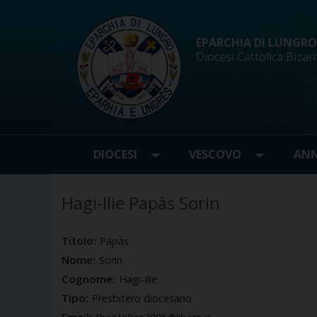
Skip
to
content
EPARCHIA DI LUNGRO d
Diocesi Cattolica Bizan
DIOCESI
VESCOVO
ANN
Hagi-Ilie Papàs Sorin
Titolo:
Papàs
Nome:
Sorin
Cognome:
Hagi-Ilie
Tipo:
Presbitero diocesano