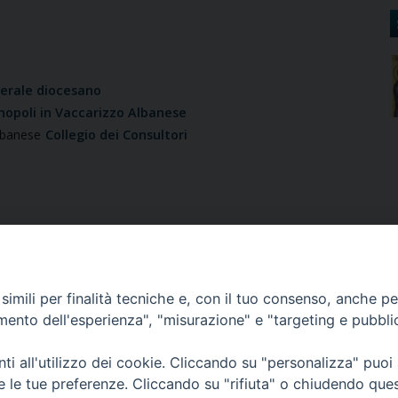
terale diocesano
nopoli in Vaccarizzo Albanese
lbanese
Collegio dei Consultori
imili per finalità tecniche e, con il tuo consenso, anche per 
amento dell'esperienza", "misurazione" e "targeting e pubbli
rso Skanderbeg, 54 - 87010 LUNGRO (CS) - Tel. e Fax 0981945550 - 
i all'utilizzo dei cookie. Cliccando su "personalizza" puoi
re le tue preferenze. Cliccando su "rifiuta" o chiudendo que