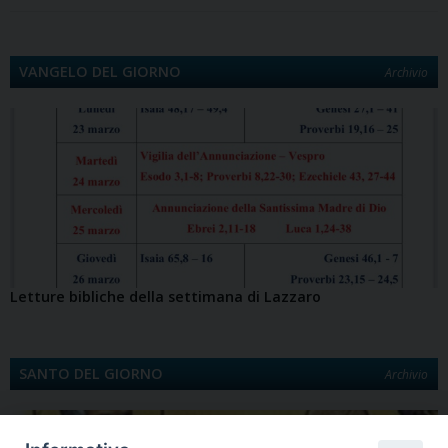
VANGELO DEL GIORNO
Archivio
Letture bibliche della settimana di Lazzaro
SANTO DEL GIORNO
Archivio