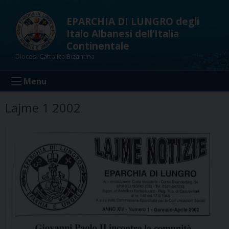
Skip
to
EPARCHIA DI LUNGRO degli
content
Italo Albanesi dell’Italia
Continentale
Diocesi Cattolica Bizantina
Menu
Lajme 1 2002