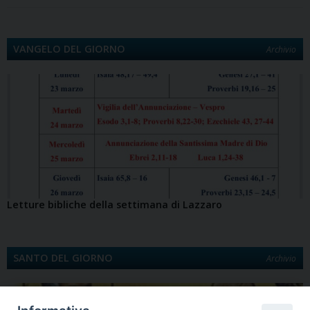
VANGELO DEL GIORNO
Archivio
Letture bibliche della settimana di Lazzaro
SANTO DEL GIORNO
Archivio