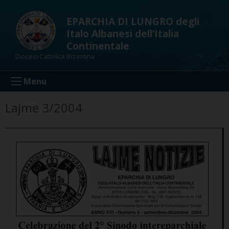
Skip
to
EPARCHIA DI LUNGRO degli
content
Italo Albanesi dell’Italia
Continentale
Diocesi Cattolica Bizantina
Menu
Lajme 3/2004