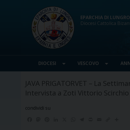
Skip
to
content
EPARCHIA DI LUNGRO d
Diocesi Cattolica Bizan
DIOCESI
VESCOVO
ANN
JAVA PRIGATORVET – La Settima
Intervista a Zoti Vittorio Scirchio
condividi su
F
M
P
L
X
W
T
P
E
C
C
a
a
i
i
h
e
r
m
o
o