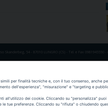
rso Skanderbeg, 54 - 87010 LUNGRO (CS) - Tel. e Fax 0981945550 - 
imili per finalità tecniche e, con il tuo consenso, anche per 
amento dell'esperienza", "misurazione" e "targeting e pubbli
i all'utilizzo dei cookie. Cliccando su "personalizza" puoi
re le tue preferenze. Cliccando su "rifiuta" o chiudendo que