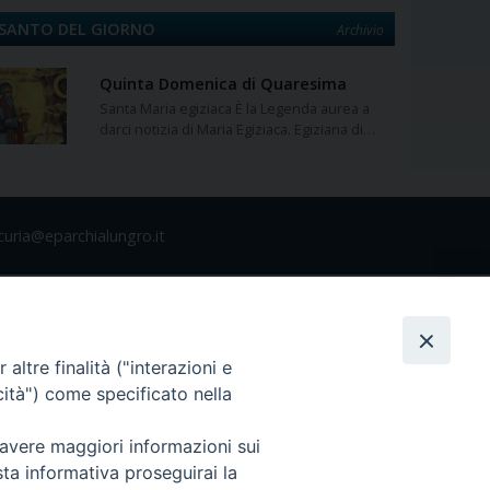
SANTO DEL GIORNO
Archivio
Quinta Domenica di Quaresima
Santa Maria egiziaca È la Legenda aurea a
darci notizia di Maria Egiziaca. Egiziana di…
curia@eparchialungro.it
altre finalità ("interazioni e
cità") come specificato nella
 avere maggiori informazioni sui
sta informativa proseguirai la