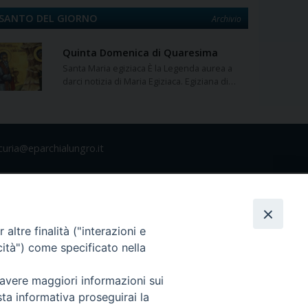
SANTO DEL GIORNO
Archivio
Quinta Domenica di Quaresima
Santa Maria egiziaca È la Legenda aurea a
darci notizia di Maria Egiziaca. Egiziana di…
curia@eparchialungro.it
altre finalità ("interazioni e
cità") come specificato nella
 avere maggiori informazioni sui
sta informativa proseguirai la