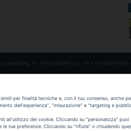
rso Skanderbeg, 54 - 87010 LUNGRO (CS) - Tel. e Fax 0981945550 - 
imili per finalità tecniche e, con il tuo consenso, anche per 
amento dell'esperienza", "misurazione" e "targeting e pubbli
i all'utilizzo dei cookie. Cliccando su "personalizza" puoi
re le tue preferenze. Cliccando su "rifiuta" o chiudendo que