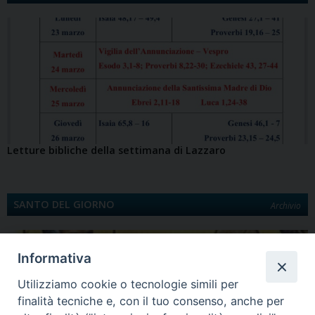
t
i
Letture bibliche della settimana di Lazzaro
SANTO DEL GIORNO
Archivio
Informativa
Utilizziamo cookie o tecnologie simili per
finalità tecniche e, con il tuo consenso, anche per