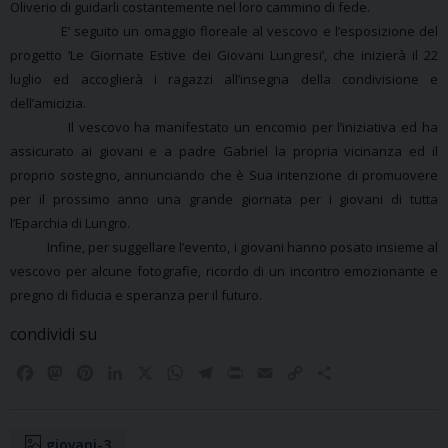
Oliverio di guidarli costantemente nel loro cammino di fede.
E’ seguito un omaggio floreale al vescovo e l’esposizione del
progetto ‘Le Giornate Estive dei Giovani Lungresi’, che inizierà il 22
luglio ed accoglierà i ragazzi all’insegna della condivisione e
dell’amicizia.
Il vescovo ha manifestato un encomio per l’iniziativa ed ha
assicurato ai giovani e a padre Gabriel la propria vicinanza ed il
proprio sostegno, annunciando che è Sua intenzione di promuovere
per il prossimo anno una grande giornata per i giovani di tutta
l’Eparchia di Lungro.
Infine, per suggellare l’evento, i giovani hanno posato insieme al
vescovo per alcune fotografie, ricordo di un incontro emozionante e
pregno di fiducia e speranza per il futuro.
condividi su
F
M
P
L
X
W
T
P
E
C
C
a
a
i
i
h
e
r
m
o
o
c
s
n
n
a
l
i
a
p
n
e
t
t
k
t
e
n
i
y
d
giovani-3