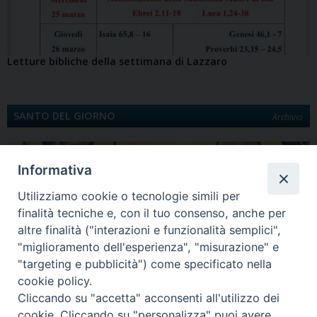
Letture bibliche della settimana di Lazzaro
SANTO DEL GIORNO
Archivio
Informativa
Utilizziamo cookie o tecnologie simili per
finalità tecniche e, con il tuo consenso, anche per
altre finalità ("interazioni e funzionalità semplici",
"miglioramento dell'esperienza", "misurazione" e
"targeting e pubblicità") come specificato nella
Quinta Domenica di Quaresima
cookie policy.
Santa Maria egiziaca È la Legenda aurea a darci notizia di Maria Egiziaca.
Cliccando su "accetta" acconsenti all'utilizzo dei
Egiziana di…
cookie. Cliccando su "personalizza" puoi avere