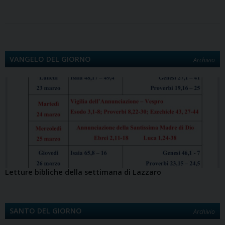
o
d
r
d
A
r
i
v
o
o
e
I
p
a
n
i
k
n
s
n
p
m
k
d
t
i
VANGELO DEL GIORNO
Archivio
Letture bibliche della settimana di Lazzaro
SANTO DEL GIORNO
Archivio