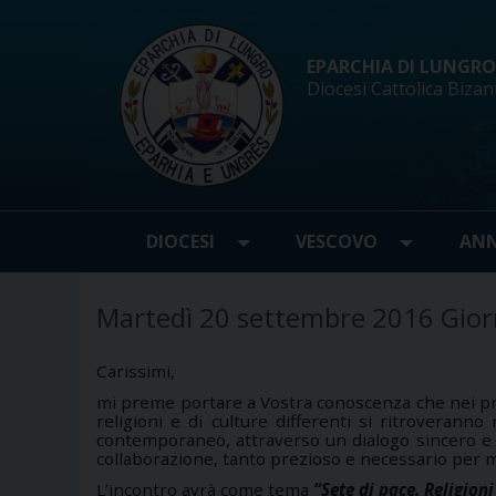
Skip
to
content
EPARCHIA DI LUNGRO d
Diocesi Cattolica Bizan
DIOCESI
VESCOVO
ANN
Martedì 20 settembre 2016 Giorn
Carissimi,
mi preme portare a Vostra conoscenza che nei pro
religioni e di culture differenti si ritroveranno
contemporaneo, attraverso un dialogo sincero e fa
collaborazione, tanto prezioso e necessario per mig
L’incontro avrà come tema
“Sete di pace. Religioni