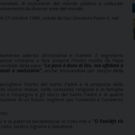
 mondiali, di esponenti del mondo politico e culturale
provenienti da diverse aree del mondo.
el 27 ottobre 1986, voluta da San Giovanni Paolo II, nel
amente aderito all’iniziativa e tramite il segretario
ascun cristiano a fare proprio l’invito rivolto da Papa
mondiale della pace:
“La pace è dono di Dio, ma affidato a
amati a realizzarlo”
, anche invocandola per mezzo della
 accogliere l’invito del Santo Padre e la proposta della
le nostre chiese, nelle comunità religiose e in famiglia
si e l’impegno e gli sforzi del Santo Padre e di quanti
ruzione di un futuro migliore per l’umanità e l’universo
nto.
osi e la paterna benedizione in Colui che è
“O Vasilèfs tìs
Cristo, nostro Signore e Salvatore.