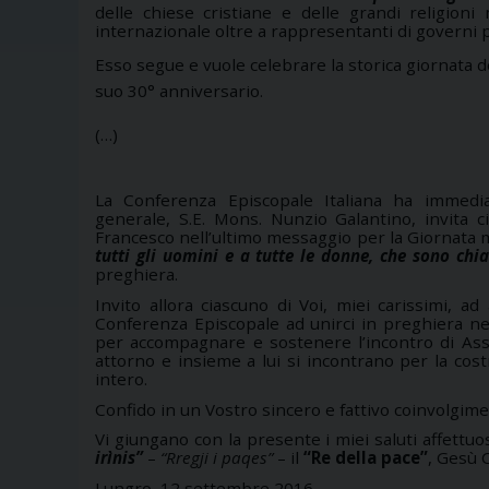
delle chiese cristiane e delle grandi religioni
internazionale oltre a rappresentanti di governi 
Esso segue e vuole celebrare la storica giornata d
suo 30° anniversario.
(…)
La Conferenza Episcopale Italiana ha immediat
generale, S.E. Mons. Nunzio Galantino, invita ci
Francesco nell’ultimo messaggio per la Giornata 
tutti gli uomini e a tutte le donne, che sono chi
preghiera.
Invito allora ciascuno di Voi, miei carissimi, ad
Conferenza Episcopale ad unirci in preghiera nel
per accompagnare e sostenere l’incontro di Assi
attorno e insieme a lui si incontrano per la cost
intero.
Confido in un Vostro sincero e fattivo coinvolgime
Vi giungano con la presente i miei saluti affettu
irìnis”
–
“Rregji i paqes”
– il
“Re della pace”
, Gesù 
Lungro, 12 settembre 2016