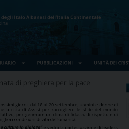
egli Italo Albanesi dell’Italia Continentale
tina
UARIO
PUBBLICAZIONI
UNITÀ DEI CRIS
ata di preghiera per la pace
ssimi giorni, dal 18 al 20 settembre, uomini e donne di
 nella città di Assisi per raccogliere le sfide del mondo
ttivo, per generare un clima di fiducia, di rispetto e di
liori condizioni di vita dell’umanità.
 e culture in dialogo”
e
vedrà la partecipazione di leaders