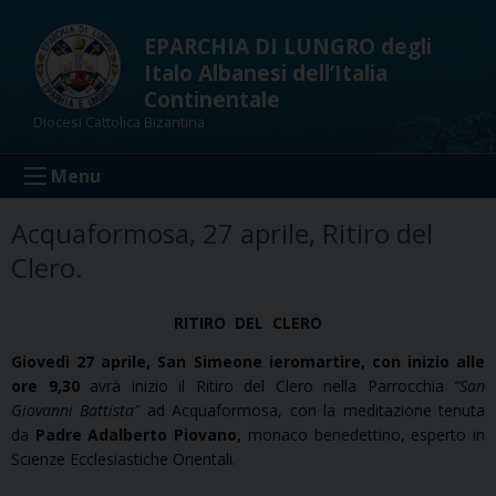
Skip
to
EPARCHIA DI LUNGRO degli
content
Italo Albanesi dell’Italia
Continentale
Diocesi Cattolica Bizantina
Menu
Acquaformosa, 27 aprile, Ritiro del
Clero.
RITIRO
DEL
CLERO
Giovedì 27 aprile, San Simeone ieromartire, con inizio alle
ore 9,30
avrà inizio il Ritiro del Clero nella Parrocchia
“San
Giovanni Battista”
ad Acquaformosa, con la meditazione tenuta
da
Padre Adalberto Piovano,
monaco benedettino, esperto in
Scienze Ecclesiastiche Orientali.