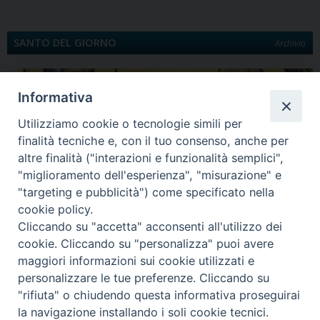
SANTO DEL GIORNO
Archivio
Informativa
Utilizziamo cookie o tecnologie simili per
finalità tecniche e, con il tuo consenso, anche per
altre finalità ("interazioni e funzionalità semplici",
"miglioramento dell'esperienza", "misurazione" e
"targeting e pubblicità") come specificato nella
Quinta Domenica di Quaresima
cookie policy.
Santa Maria egiziaca È la Legenda aurea a darci notizia di Maria Egiziaca.
Cliccando su "accetta" acconsenti all'utilizzo dei
Egiziana di…
cookie. Cliccando su "personalizza" puoi avere
maggiori informazioni sui cookie utilizzati e
personalizzare le tue preferenze. Cliccando su
"rifiuta" o chiudendo questa informativa proseguirai
Diocesi di Lungro - Corso Skanderbeg, 54 - 87010 LUNGRO (CS) -
la navigazione installando i soli cookie tecnici.
Tel. e Fax 0981945550 - curia@eparchialungro.it