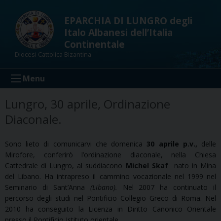
Skip
to
EPARCHIA DI LUNGRO degli
content
Italo Albanesi dell’Italia
Continentale
Diocesi Cattolica Bizantina
Menu
Lungro, 30 aprile, Ordinazione
Diaconale.
Sono lieto di comunicarvi che domenica
30 aprile p.v.,
delle
Mirofore, conferirò l’ordinazione diaconale, nella Chiesa
Cattedrale di Lungro, al suddiacono
Michel Skaf
nato in Mina
del Libano. Ha intrapreso il cammino vocazionale nel 1999 nel
Seminario di Sant’Anna
(Libano).
Nel 2007 ha continuato il
percorso degli studi nel Pontificio Collegio Greco di Roma. Nel
2010 ha conseguito la Licenza in Diritto Canonico Orientale
presso il Pontificio Istituto orientale.