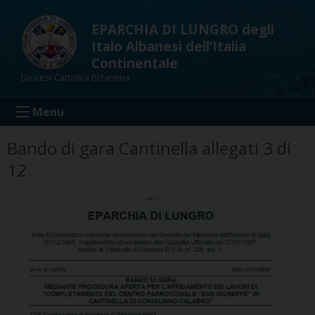
Skip
to
EPARCHIA DI LUNGRO degli
content
Italo Albanesi dell’Italia
Continentale
Diocesi Cattolica Bizantina
Menu
Bando di gara Cantinella allegati 3 di
12