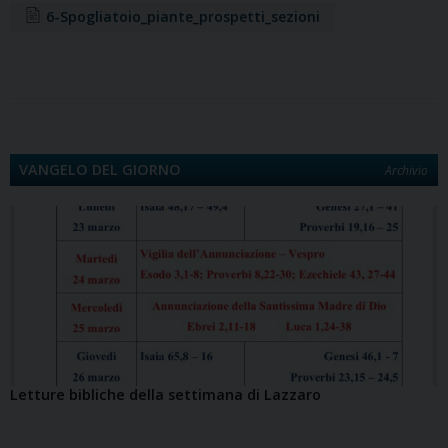
6-Spogliatoio_piante_prospetti_sezioni
k
n
s
n
p
m
k
d
t
i
VANGELO DEL GIORNO
Archivio
Letture bibliche della settimana di Lazzaro